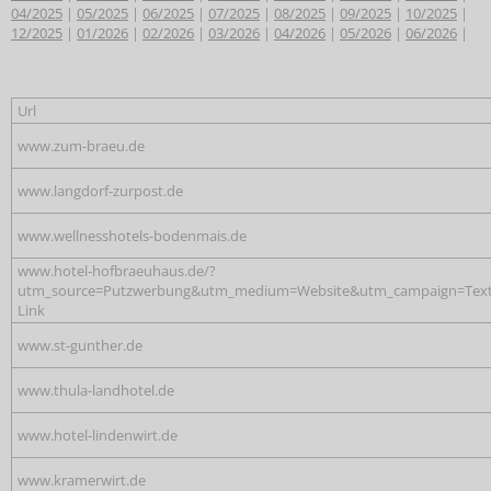
04/2025
|
05/2025
|
06/2025
|
07/2025
|
08/2025
|
09/2025
|
10/2025
|
12/2025
|
01/2026
|
02/2026
|
03/2026
|
04/2026
|
05/2026
|
06/2026
|
Url
www.zum-braeu.de
www.langdorf-zurpost.de
www.wellnesshotels-bodenmais.de
www.hotel-hofbraeuhaus.de/?
utm_source=Putzwerbung&utm_medium=Website&utm_campaign=Text
Link
www.st-gunther.de
www.thula-landhotel.de
www.hotel-lindenwirt.de
www.kramerwirt.de