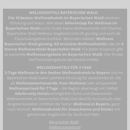
WELLNESSOTELS BAYERISCHER WALD
Die 10 besten Wellnesshotels im Bayerischen Wald
vereinen
Erholung und Natur. Wer einen
Geheimtipp für Wellness im
Bayerischen Wald
sucht, findet kleine Wellnesshotels mit Charme.
Bayerischer Wald Wellness Angebote sind oft günstig und auch als
Pauschalangebote buchbar. Besonders beliebt:
Wellness
Bayerischer Wald günstig
,
All Inclusive Wellnesshotels
oder im
4
Sterne Wellness-Hotel Bayerischer Wald
. Für jeden Anspruch gibt
es passende
Wellnessangebote im Bayerischen Wald.
Hier finden
Sie Pauschalangebote der besten Hotels.
WELLNESSHOTELS FÜR 2 TAGE
2-Tage Wellness in den besten Wellnesshotels in Bayern
und im
Bayerischen Wald bieten perfekte Erholung für zwischendurch. Ob
als
Wellnesswochenende
,
Paar-Wellness
oder entspannter
Wellnessurlaub für 7 Tage
– die Region überzeugt mit Vielfalt.
Adults-only Hotels
ermöglichen Ruhe und Zweisamkeit.
Wellnesshotels im Bayerischen Wald
sind ideal für Kurzurlaub oder
längere Auszeiten inmitten der Natur.
Wellness in Bayern,
ganz
nach Wunsch.
Wellnesshotels für Erwachsene
und Kinder
mit
getrennten Angeboten für Groß und Klein.
Bayerischer Wald
-
Wellnessangebote