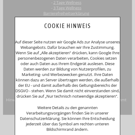
-
2 Tage Wellness
-
3 Tage Wellness
Barrierefreiheitserklärung
Touri
smus-Marketing Bayerischer Wald e.K.
COOKIE HINWEIS
Registergericht: Amtsgericht Passau
Schustergasse 4, 94032 Passau
HRA 12552
Auf dieser Seite nutzen wir Google Ads zur Analyse unseres
Inhaberin
Anna Putz
Webangebots. Dafür brauchen wir Ihre Zustimmung.
Niederperlesreut 52
Wenn Sie auf „Alle akzeptieren“ drücken, kann Google Ihre
94157 Perlesreut
personenbezogenen Daten verarbeiten, Cookies setzen
Tel. 0049 (0)8555/691
oder auch Daten aus Ihrem Endgerät auslesen. Diese
Fax: 0049 (0)8555/8856
Daten werden zur Bildung von Nutzerprofilen, zu
Internet:
www.putzwerbung.de
Marketing- und Werbezwecken genutzt. Ihre Daten
eMail:
info@putzwerbung.de
können dazu an Server übertragen werden, die außerhalb
USt-ID: DE 358297667
der EU - und damit außerhalb des Geltungsbereichs der
St.Nr.: 157/259/80938
DSGVO - stehen. Wenn Sie damit nicht einverstanden sind,
Impressum & Datenschutz
drücken Sie auf „Nur technisch notwendige akzeptieren“.
Hinweise zur Verbraucherstreitbeilegung: Das Unternehmen nimmt
nicht an Streitbeilegungsverfahren vor einer
Weitere Details zu den genannten
Verbraucherschlichtungsstelle teil.
Verarbeitungsvorgängen finden Sie in unserer
Datenschutzerklärung. Sie können Ihre Entscheidung
jederzeit über das Symbol am rechten unteren
Bildschirmrand ändern.