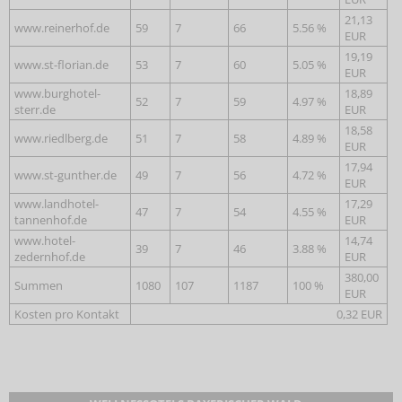
21,13
www.reinerhof.de
59
7
66
5.56 %
EUR
19,19
www.st-florian.de
53
7
60
5.05 %
EUR
www.burghotel-
18,89
52
7
59
4.97 %
sterr.de
EUR
18,58
www.riedlberg.de
51
7
58
4.89 %
EUR
17,94
www.st-gunther.de
49
7
56
4.72 %
EUR
www.landhotel-
17,29
47
7
54
4.55 %
tannenhof.de
EUR
www.hotel-
14,74
39
7
46
3.88 %
zedernhof.de
EUR
380,00
Summen
1080
107
1187
100 %
EUR
Kosten pro Kontakt
0,32 EUR