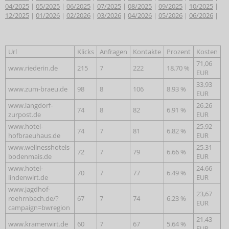
04/2025
|
05/2025
|
06/2025
|
07/2025
|
08/2025
|
09/2025
|
10/2025
|
12/2025
|
01/2026
|
02/2026
|
03/2026
|
04/2026
|
05/2026
|
06/2026
|
Url
Klicks
Anfragen
Kontakte
Prozent
Kosten
71,06
www.riederin.de
215
7
222
18.70 %
EUR
33,93
www.zum-braeu.de
98
8
106
8.93 %
EUR
www.langdorf-
26,26
74
8
82
6.91 %
zurpost.de
EUR
www.hotel-
25,92
74
7
81
6.82 %
hofbraeuhaus.de
EUR
www.wellnesshotels-
25,31
72
7
79
6.66 %
bodenmais.de
EUR
www.hotel-
24,66
70
7
77
6.49 %
lindenwirt.de
EUR
www.jagdhof-
23,67
roehrnbach.de/?
67
7
74
6.23 %
EUR
campaign=bwregion
21,43
www.kramerwirt.de
60
7
67
5.64 %
EUR