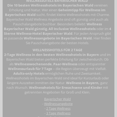
WELLNESSOTELS BAYERISCHER WALD
Die 10 besten Wellnesshotels im Bayerischen Wald
vereinen
Erholung und Natur. Wer einen
Geheimtipp für Wellness im
Bayerischen Wald
sucht, findet kleine Wellnesshotels mit Charme.
Bayerischer Wald Wellness Angebote sind oft günstig und auch als
Pauschalangebote buchbar. Besonders beliebt:
Wellness
Bayerischer Wald günstig
,
All Inclusive Wellnesshotels
oder im
4
Sterne Wellness-Hotel Bayerischer Wald
. Für jeden Anspruch gibt
es passende
Wellnessangebote im Bayerischen Wald.
Hier finden
Sie Pauschalangebote der besten Hotels.
WELLNESSHOTELS FÜR 2 TAGE
2-Tage Wellness in den besten Wellnesshotels in Bayern
und im
Bayerischen Wald bieten perfekte Erholung für zwischendurch. Ob
als
Wellnesswochenende
,
Paar-Wellness
oder entspannter
Wellnessurlaub für 7 Tage
– die Region überzeugt mit Vielfalt.
Adults-only Hotels
ermöglichen Ruhe und Zweisamkeit.
Wellnesshotels im Bayerischen Wald
sind ideal für Kurzurlaub oder
längere Auszeiten inmitten der Natur.
Wellness in Bayern,
ganz
nach Wunsch.
Wellnesshotels für Erwachsene
und Kinder
mit
getrennten Angeboten für Groß und Klein.
Bayerischer Wald
-
Wellnessangebote
-
2 Tage Wellness
-
3 Tage Wellness