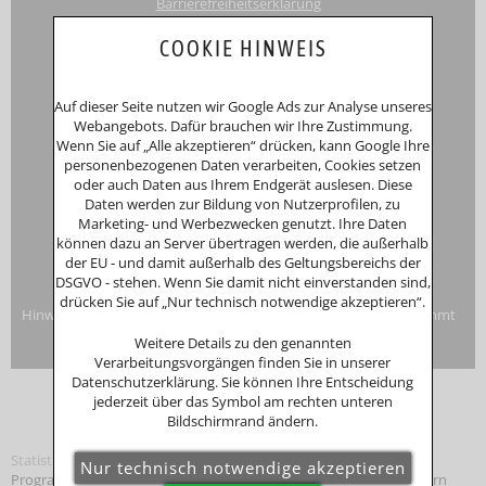
Barrierefreiheitserklärung
Touri
smus-Marketing Bayerischer Wald e.K.
COOKIE HINWEIS
Registergericht: Amtsgericht Passau
Schustergasse 4, 94032 Passau
HRA 12552
Auf dieser Seite nutzen wir Google Ads zur Analyse unseres
Inhaberin
Anna Putz
Webangebots. Dafür brauchen wir Ihre Zustimmung.
Niederperlesreut 52
Wenn Sie auf „Alle akzeptieren“ drücken, kann Google Ihre
94157 Perlesreut
personenbezogenen Daten verarbeiten, Cookies setzen
Tel. 0049 (0)8555/691
oder auch Daten aus Ihrem Endgerät auslesen. Diese
Fax: 0049 (0)8555/8856
Daten werden zur Bildung von Nutzerprofilen, zu
Internet:
www.putzwerbung.de
Marketing- und Werbezwecken genutzt. Ihre Daten
eMail:
info@putzwerbung.de
können dazu an Server übertragen werden, die außerhalb
USt-ID: DE 358297667
der EU - und damit außerhalb des Geltungsbereichs der
St.Nr.: 157/259/80938
DSGVO - stehen. Wenn Sie damit nicht einverstanden sind,
Impressum & Datenschutz
drücken Sie auf „Nur technisch notwendige akzeptieren“.
Hinweise zur Verbraucherstreitbeilegung: Das Unternehmen nimmt
nicht an Streitbeilegungsverfahren vor einer
Weitere Details zu den genannten
Verbraucherschlichtungsstelle teil.
Verarbeitungsvorgängen finden Sie in unserer
Datenschutzerklärung. Sie können Ihre Entscheidung
jederzeit über das Symbol am rechten unteren
Bildschirmrand ändern.
Statistik
Programmierung: © Tourismus Marketing
Bayerischer Wald
, Bayern