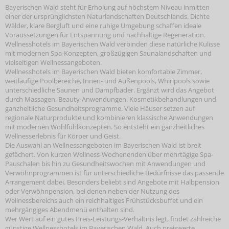
Bayerischen Wald steht für Erholung auf höchstem Niveau inmitten
einer der ursprünglichsten Naturlandschaften Deutschlands. Dichte
Wälder, klare Bergluft und eine ruhige Umgebung schaffen ideale
Voraussetzungen für Entspannung und nachhaltige Regeneration.
Wellnesshotels im Bayerischen Wald verbinden diese natürliche Kulisse
mit modernen Spa-Konzepten, großzügigen Saunalandschaften und
vielseitigen Wellnessangeboten.
Wellnesshotels im Bayerischen Wald bieten komfortable Zimmer,
weitläufige Poolbereiche, Innen- und Außenpools, Whirlpools sowie
unterschiedliche Saunen und Dampfbäder. Ergänzt wird das Angebot
durch Massagen, Beauty-Anwendungen, Kosmetikbehandlungen und
ganzheitliche Gesundheitsprogramme. Viele Häuser setzen auf
regionale Naturprodukte und kombinieren klassische Anwendungen
mit modernen Wohlfühlkonzepten. So entsteht ein ganzheitliches
Wellnesserlebnis für Körper und Geist.
Die Auswahl an Wellnessangeboten im Bayerischen Wald ist breit
gefächert. Von kurzen Wellness-Wochenenden über mehrtägige Spa-
Pauschalen bis hin zu Gesundheitswochen mit Anwendungen und
Verwöhnprogrammen ist für unterschiedliche Bedürfnisse das passende
Arrangement dabei. Besonders beliebt sind Angebote mit Halbpension
oder Verwöhnpension, bei denen neben der Nutzung des
Wellnessbereichs auch ein reichhaltiges Frühstücksbuffet und ein
mehrgängiges Abendmenü enthalten sind.
Wer Wert auf ein gutes Preis-Leistungs-Verhältnis legt, findet zahlreiche
günstige Wellnesshotels im Bayerischen Wald. Auch preiswerte