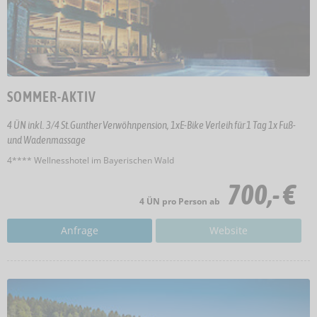
SOMMER-AKTIV
4 ÜN inkl. 3/4 St.Gunther Verwöhnpension, 1xE-Bike Verleih für 1 Tag 1x Fuß-
und Wadenmassage
4**** Wellnesshotel im Bayerischen Wald
700,- €
4 ÜN pro Person ab
Anfrage
Website