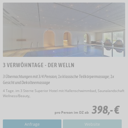
3 VERWÖHNTAGE - DER WELLN
3 Übernachtungen mit 3/4 Pension; 1x klassische Teilkörpermassage; 1x
Gesicht und Dekolteemassage
4 Tage. im 3 Sterne Superior Hotel mit Hallenschwimmbad, Saunalandschaft
Wellness/Beauty,
398,- €
pro Person im DZ ab
Anfrage
Website