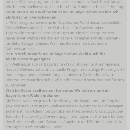
um das Wellnessprogramm intensiver zu nutzen. Auch Kurztrips wie
Wochenend-Wellness sind sehr beliebt und bieten schnelle Erholung.
Kann man einen Wellnessurlaub im Bayerischen Wald auch
als Gutschein verschenken
Ja, Wellnessgutscheine sind im Bayerischen Wald besonders beliebt.
Viele Wellnesshotels bieten Gutscheine für Anwendungen,
Tageswellness oder Übernachtungen an. Ein Wellnessgutschein
Bayerischer Wald ist flexibel einlösbar und eignet sich als Geschenk
für Geburtstage, Jubiläen, Weihnachten oder als besondere
Aufmerksamkeit.
Ist ein Wellnessurlaub im Bayerischen Wald auch für
Alleinreisende geeignet
Ein Wellnessurlaub im Bayerischen Wald ist ideal für Alleinreisende,
da viele Wellnesshotels individuelle Programme, ruhige Rückzugsorte
und entspannende Anwendungen anbieten. Die friedliche Natur
unterstützt zusätzlich dabei, abzuschalten und bewusste Zeit für sich
zu genießen.
Welche Kosten sollte man für einen Wellnessurlaub im
Bayerischen Wald einplanen
Die Preise variieren je nach Hotelkategorie, Region und Umfang der
gewünschten Leistungen. Wellnesshotels Bayerischer Wald bewegen
sich meist im mittleren bis gehobenen Preisbereich. Großzügige Spa-
Bereiche, hochwertige Anwendungen und regionale Kulinarik können
den Preis beeinflussen. Saisonale Angebote und Frühbuchervorteile
ermöglichen oft attraktive Preise.