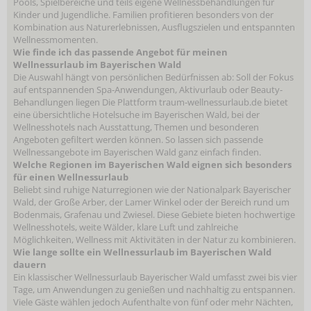
Pools, Spielbereiche und teils eigene Wellnessbehandlungen für
Kinder und Jugendliche. Familien profitieren besonders von der
Kombination aus Naturerlebnissen, Ausflugszielen und entspannten
Wellnessmomenten.
Wie finde ich das passende Angebot für meinen
Wellnessurlaub im Bayerischen Wald
Die Auswahl hängt von persönlichen Bedürfnissen ab: Soll der Fokus
auf entspannenden Spa-Anwendungen, Aktivurlaub oder Beauty-
Behandlungen liegen Die Plattform traum-wellnessurlaub.de bietet
eine übersichtliche Hotelsuche im Bayerischen Wald, bei der
Wellnesshotels nach Ausstattung, Themen und besonderen
Angeboten gefiltert werden können. So lassen sich passende
Wellnessangebote im Bayerischen Wald ganz einfach finden.
Welche Regionen im Bayerischen Wald eignen sich besonders
für einen Wellnessurlaub
Beliebt sind ruhige Naturregionen wie der Nationalpark Bayerischer
Wald, der Große Arber, der Lamer Winkel oder der Bereich rund um
Bodenmais, Grafenau und Zwiesel. Diese Gebiete bieten hochwertige
Wellnesshotels, weite Wälder, klare Luft und zahlreiche
Möglichkeiten, Wellness mit Aktivitäten in der Natur zu kombinieren.
Wie lange sollte ein Wellnessurlaub im Bayerischen Wald
dauern
Ein klassischer Wellnessurlaub Bayerischer Wald umfasst zwei bis vier
Tage, um Anwendungen zu genießen und nachhaltig zu entspannen.
Viele Gäste wählen jedoch Aufenthalte von fünf oder mehr Nächten,