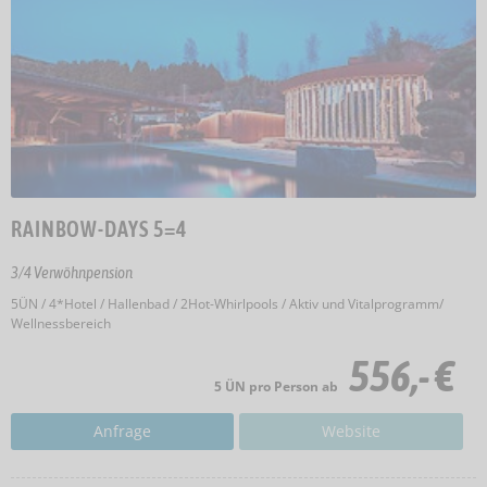
RAINBOW-DAYS 5=4
3/4 Verwöhnpension
5ÜN / 4*Hotel / Hallenbad / 2Hot-Whirlpools / Aktiv und Vitalprogramm/
Wellnessbereich
556,- €
5 ÜN pro Person ab
Anfrage
Website