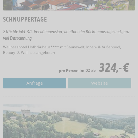
SCHNUPPERTAGE
2 Nächte inkl. 3/4-Verwöhnpension, wohltuender Rückenmassage und ganz
viel Entspannung
Wellnesshotel Hofbräuhaus**** mit Saunawelt, Innen- & Außenpool,
Beauty- & Wellnessangeboten
324,- €
pro Person im DZ ab
Anfrage
Website