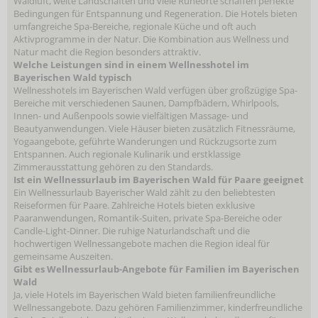
Waldluft, weite Landschaften und viele Ruheorte schaffen perfekte
Bedingungen für Entspannung und Regeneration. Die Hotels bieten
umfangreiche Spa-Bereiche, regionale Küche und oft auch
Aktivprogramme in der Natur. Die Kombination aus Wellness und
Natur macht die Region besonders attraktiv.
Welche Leistungen sind in einem Wellnesshotel im
Bayerischen Wald typisch
Wellnesshotels im Bayerischen Wald verfügen über großzügige Spa-
Bereiche mit verschiedenen Saunen, Dampfbädern, Whirlpools,
Innen- und Außenpools sowie vielfältigen Massage- und
Beautyanwendungen. Viele Häuser bieten zusätzlich Fitnessräume,
Yogaangebote, geführte Wanderungen und Rückzugsorte zum
Entspannen. Auch regionale Kulinarik und erstklassige
Zimmerausstattung gehören zu den Standards.
Ist ein Wellnessurlaub im Bayerischen Wald für Paare geeignet
Ein Wellnessurlaub Bayerischer Wald zählt zu den beliebtesten
Reiseformen für Paare. Zahlreiche Hotels bieten exklusive
Paaranwendungen, Romantik-Suiten, private Spa-Bereiche oder
Candle-Light-Dinner. Die ruhige Naturlandschaft und die
hochwertigen Wellnessangebote machen die Region ideal für
gemeinsame Auszeiten.
Gibt es Wellnessurlaub-Angebote für Familien im Bayerischen
Wald
Ja, viele Hotels im Bayerischen Wald bieten familienfreundliche
Wellnessangebote. Dazu gehören Familienzimmer, kinderfreundliche