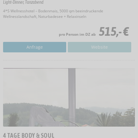
Light-Dinner, Tanzabend
4*S Wellnesshotel – Bodenmais, 5000 qm beeindruckende
Wellnesslandschaft, Naturbadesee + Relaxinseln
515,- €
pro Person im DZ ab
Anfrage
Website
4 TAGE BODY & SOUL