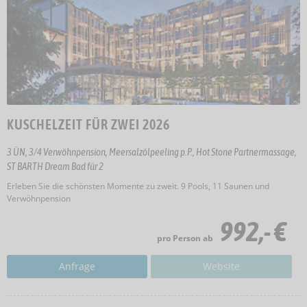
KUSCHELZEIT FÜR ZWEI 2026
3 ÜN, 3/4 Verwöhnpension, Meersalzölpeeling p.P., Hot Stone Partnermassage,
ST BARTH Dream Bad für 2
Erleben Sie die schönsten Momente zu zweit. 9 Pools, 11 Saunen und
Verwöhnpension
992,- €
pro Person ab
Anfrage
Website