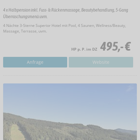
4 x Halbpension inkl. Fuss- & Rückenmassage, Beautybehandlung, 5-Gang
Überraschungsmenü uvm.
4 Nächte 3-Sterne Superior Hotel mit Pool, 4 Saunen, Wellness/Beauty,
Massage, Terrasse, uvm.
495,- €
HP p. P. im DZ
Anfrage
Website