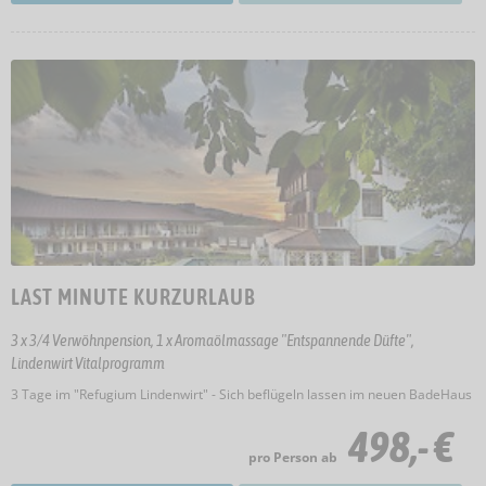
LAST MINUTE KURZURLAUB
3 x 3/4 Verwöhnpension, 1 x Aromaölmassage "Entspannende Düfte",
Lindenwirt Vitalprogramm
3 Tage im "Refugium Lindenwirt" - Sich beflügeln lassen im neuen BadeHaus
498,- €
pro Person ab