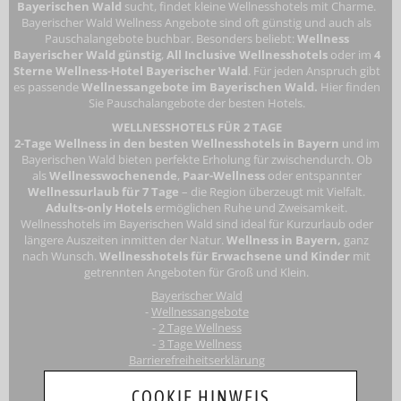
Bayerischen Wald
sucht, findet kleine Wellnesshotels mit Charme.
Bayerischer Wald Wellness Angebote sind oft günstig und auch als
Pauschalangebote buchbar. Besonders beliebt:
Wellness
Bayerischer Wald günstig
,
All Inclusive Wellnesshotels
oder im
4
Sterne Wellness-Hotel Bayerischer Wald
. Für jeden Anspruch gibt
es passende
Wellnessangebote im Bayerischen Wald.
Hier finden
Sie Pauschalangebote der besten Hotels.
WELLNESSHOTELS FÜR 2 TAGE
2-Tage Wellness in den besten Wellnesshotels in Bayern
und im
Bayerischen Wald bieten perfekte Erholung für zwischendurch. Ob
als
Wellnesswochenende
,
Paar-Wellness
oder entspannter
Wellnessurlaub für 7 Tage
– die Region überzeugt mit Vielfalt.
Adults-only Hotels
ermöglichen Ruhe und Zweisamkeit.
Wellnesshotels im Bayerischen Wald
sind ideal für Kurzurlaub oder
längere Auszeiten inmitten der Natur.
Wellness in Bayern,
ganz
nach Wunsch.
Wellnesshotels für Erwachsene
und Kinder
mit
getrennten Angeboten für Groß und Klein.
Bayerischer Wald
-
Wellnessangebote
-
2 Tage Wellness
-
3 Tage Wellness
Barrierefreiheitserklärung
Touri
smus-Marketing Bayerischer Wald e.K.
COOKIE HINWEIS
Registergericht: Amtsgericht Passau