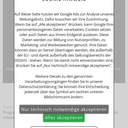
Schustergasse 4, 94032 Passau
HRA 12552
Auf dieser Seite nutzen wir Google Ads zur Analyse unseres
Inhaberin
Anna Putz
Webangebots. Dafür brauchen wir Ihre Zustimmung.
Niederperlesreut 52
Wenn Sie auf „Alle akzeptieren“ drücken, kann Google Ihre
94157 Perlesreut
personenbezogenen Daten verarbeiten, Cookies setzen
Tel. 0049 (0)8555/691
oder auch Daten aus Ihrem Endgerät auslesen. Diese
Fax: 0049 (0)8555/8856
Daten werden zur Bildung von Nutzerprofilen, zu
Internet:
www.putzwerbung.de
Marketing- und Werbezwecken genutzt. Ihre Daten
eMail:
info@putzwerbung.de
können dazu an Server übertragen werden, die außerhalb
USt-ID: DE 358297667
der EU - und damit außerhalb des Geltungsbereichs der
St.Nr.: 157/259/80938
DSGVO - stehen. Wenn Sie damit nicht einverstanden sind,
Impressum & Datenschutz
drücken Sie auf „Nur technisch notwendige akzeptieren“.
Hinweise zur Verbraucherstreitbeilegung: Das Unternehmen nimmt
nicht an Streitbeilegungsverfahren vor einer
Weitere Details zu den genannten
Verbraucherschlichtungsstelle teil.
Verarbeitungsvorgängen finden Sie in unserer
Datenschutzerklärung. Sie können Ihre Entscheidung
jederzeit über das Symbol am rechten unteren
Bildschirmrand ändern.
Statistik
Programmierung: © Tourismus Marketing
Bayerischer Wald
, Bayern
Urlaub