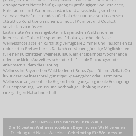
Arrangements bieten häufig Zugang zu großzügigen Spa-Bereichen,
Ruheräumen mit Panoramaausblick und abwechslungsreichen
Saunalandschaften. Gerade außerhalb der Hauptsaison lassen sich
attraktive Konditionen sichern, ohne auf Komfort und Qualität
verzichten zu müssen.
Lastminute Wellnessangebote im Bayerischen Wald sind eine
interessante Option für spontane Erholungssuchende. Viele
Wellnesshotels stellen kurzfristig verfügbare Zimmer und Pauschalen zu
reduzierten Preisen bereit. Dadurch entstehen günstige Möglichkeiten
für einen kurzfristigen Wellnessurlaub, ein entspanntes Wochenende
oder eine kleine Auszeit zwischendurch. Flexible Buchungsmodelle
erleichtern zudem die Planung.
Wellness im Bayerischen Wald bedeutet Ruhe, Qualität und Vielfalt. Ob
luxuriöses Wellnesshotel, günstiges Spa-Angebot oder Lastminute
Wellnessarrangement – die Region bietet ganzjährig ideale Bedingungen
für Entspannung, Genuss und nachhaltige Erholung in einer
einzigartigen Naturlandschaft.
WELLNESSOTELS BAYERISCHER WALD
Die 10 besten Wellnesshotels im Bayerischen Wald
vereinen
Erholung und Natur. Wer einen
Geheimtipp für Wellness im