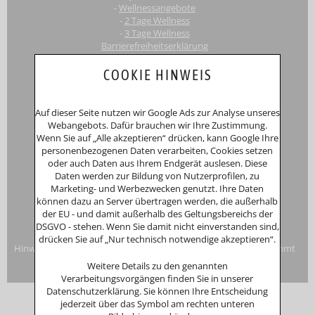
-
Wellnessangebote
-
2 Tage Wellness
-
3 Tage Wellness
Barrierefreiheitserklärung
Touri
smus-Marketing Bayerischer Wald e.K.
COOKIE HINWEIS
Registergericht: Amtsgericht Passau
Schustergasse 4, 94032 Passau
HRA 12552
Auf dieser Seite nutzen wir Google Ads zur Analyse unseres
Inhaberin
Anna Putz
Webangebots. Dafür brauchen wir Ihre Zustimmung.
Niederperlesreut 52
Wenn Sie auf „Alle akzeptieren“ drücken, kann Google Ihre
94157 Perlesreut
personenbezogenen Daten verarbeiten, Cookies setzen
Tel. 0049 (0)8555/691
oder auch Daten aus Ihrem Endgerät auslesen. Diese
Fax: 0049 (0)8555/8856
Daten werden zur Bildung von Nutzerprofilen, zu
Internet:
www.putzwerbung.de
Marketing- und Werbezwecken genutzt. Ihre Daten
eMail:
info@putzwerbung.de
können dazu an Server übertragen werden, die außerhalb
USt-ID: DE 358297667
der EU - und damit außerhalb des Geltungsbereichs der
St.Nr.: 157/259/80938
DSGVO - stehen. Wenn Sie damit nicht einverstanden sind,
Impressum & Datenschutz
drücken Sie auf „Nur technisch notwendige akzeptieren“.
Hinweise zur Verbraucherstreitbeilegung: Das Unternehmen nimmt
nicht an Streitbeilegungsverfahren vor einer
Weitere Details zu den genannten
Verbraucherschlichtungsstelle teil.
Verarbeitungsvorgängen finden Sie in unserer
Datenschutzerklärung. Sie können Ihre Entscheidung
jederzeit über das Symbol am rechten unteren