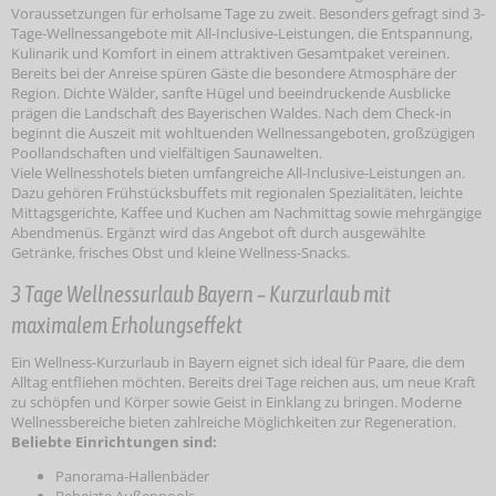
Voraussetzungen für erholsame Tage zu zweit. Besonders gefragt sind 3-
Tage-Wellnessangebote mit All-Inclusive-Leistungen, die Entspannung,
Kulinarik und Komfort in einem attraktiven Gesamtpaket vereinen.
Bereits bei der Anreise spüren Gäste die besondere Atmosphäre der
Region. Dichte Wälder, sanfte Hügel und beeindruckende Ausblicke
prägen die Landschaft des Bayerischen Waldes. Nach dem Check-in
beginnt die Auszeit mit wohltuenden Wellnessangeboten, großzügigen
Poollandschaften und vielfältigen Saunawelten.
Viele Wellnesshotels bieten umfangreiche All-Inclusive-Leistungen an.
Dazu gehören Frühstücksbuffets mit regionalen Spezialitäten, leichte
Mittagsgerichte, Kaffee und Kuchen am Nachmittag sowie mehrgängige
Abendmenüs. Ergänzt wird das Angebot oft durch ausgewählte
Getränke, frisches Obst und kleine Wellness-Snacks.
3 Tage Wellnessurlaub Bayern – Kurzurlaub mit
maximalem Erholungseffekt
Ein Wellness-Kurzurlaub in Bayern eignet sich ideal für Paare, die dem
Alltag entfliehen möchten. Bereits drei Tage reichen aus, um neue Kraft
zu schöpfen und Körper sowie Geist in Einklang zu bringen. Moderne
Wellnessbereiche bieten zahlreiche Möglichkeiten zur Regeneration.
Beliebte Einrichtungen sind:
Panorama-Hallenbäder
Beheizte Außenpools