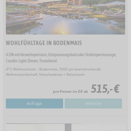
WOHLFÜHLTAGE IN BODENMAIS
4 ÜN mit Verwöhnpension, Entspannungsbad oder Teilkörpermassage,
Candle-Light-Dinner, Tanzabend
4*S Wellnesshotel – Bodenmais, 5000 qm beeindruckende
Wellnesslandschaft, Naturbadesee + Relaxinseln
515,- €
pro Person im DZ ab
Anfrage
Website