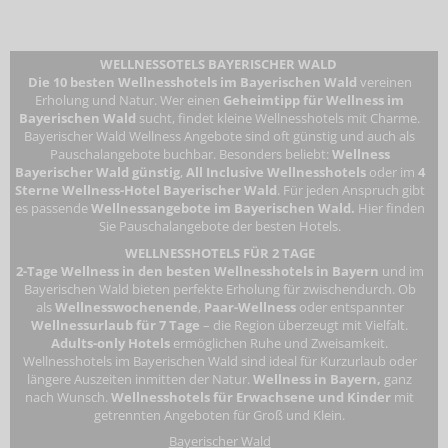
WELLNESSOTELS BAYERISCHER WALD
Die 10 besten Wellnesshotels im Bayerischen Wald
vereinen
Erholung und Natur. Wer einen
Geheimtipp für Wellness im
Bayerischen Wald
sucht, findet kleine Wellnesshotels mit Charme.
Bayerischer Wald Wellness Angebote sind oft günstig und auch als
Pauschalangebote buchbar. Besonders beliebt:
Wellness
Bayerischer Wald günstig
,
All Inclusive Wellnesshotels
oder im
4
Sterne Wellness-Hotel Bayerischer Wald
. Für jeden Anspruch gibt
es passende
Wellnessangebote im Bayerischen Wald.
Hier finden
Sie Pauschalangebote der besten Hotels.
WELLNESSHOTELS FÜR 2 TAGE
2-Tage Wellness in den besten Wellnesshotels in Bayern
und im
Bayerischen Wald bieten perfekte Erholung für zwischendurch. Ob
als
Wellnesswochenende
,
Paar-Wellness
oder entspannter
Wellnessurlaub für 7 Tage
– die Region überzeugt mit Vielfalt.
Adults-only Hotels
ermöglichen Ruhe und Zweisamkeit.
Wellnesshotels im Bayerischen Wald
sind ideal für Kurzurlaub oder
längere Auszeiten inmitten der Natur.
Wellness in Bayern,
ganz
nach Wunsch.
Wellnesshotels für Erwachsene
und Kinder
mit
getrennten Angeboten für Groß und Klein.
Bayerischer Wald