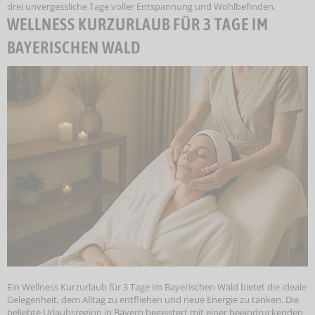
drei unvergessliche Tage voller Entspannung und Wohlbefinden.
WELLNESS KURZURLAUB FÜR 3 TAGE IM
BAYERISCHEN WALD
Ein Wellness Kurzurlaub für 3 Tage im Bayerischen Wald bietet die ideale
Gelegenheit, dem Alltag zu entfliehen und neue Energie zu tanken. Die
beliebte Urlaubsregion in Bayern begeistert mit einer beeindruckenden