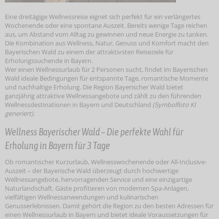
Eine dreitägige Wellnessreise eignet sich perfekt für ein verlängertes
Wochenende oder eine spontane Auszeit. Bereits wenige Tage reichen
aus, um Abstand vom Alltag zu gewinnen und neue Energie zu tanken.
Die Kombination aus Wellness, Natur, Genuss und Komfort macht den
Bayerischen Wald zu einem der attraktivsten Reiseziele für
Erholungssuchende in Bayern.
Wer einen Wellnessurlaub für 2 Personen sucht, findet im Bayerischen
Wald ideale Bedingungen für entspannte Tage, romantische Momente
und nachhaltige Erholung. Die Region Bayerischer Wald bietet
ganzjährig attraktive Wellnessangebote und zählt zu den führenden
Wellnessdestinationen in Bayern und Deutschland
(Symbolfoto KI
generiert)
.
Wellness Bayerischer Wald – Die perfekte Wahl für
Erholung in Bayern für 3 Tage
Ob romantischer Kurzurlaub, Wellnesswochenende oder All-Inclusive-
Auszeit – der Bayerische Wald überzeugt durch hochwertige
Wellnessangebote, hervorragenden Service und eine einzigartige
Naturlandschaft. Gäste profitieren von modernen Spa-Anlagen,
vielfältigen Wellnessanwendungen und kulinarischen
Genusserlebnissen. Damit gehört die Region zu den besten Adressen für
einen Wellnessurlaub in Bayern und bietet ideale Voraussetzungen für