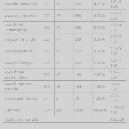
181,01
www.kramerwirt.de
273
19
292
4.27 %
EUR
179,31
www.st-gunther.de
272
17
289
4.23 %
EUR
www.hotel-
156,84
236
17
253
3.70 %
lindenwirt.de
EUR
150,91
www.st-florian.de
226
17
243
3.56 %
EUR
140,73
www.riederin.de
210
17
227
3.32 %
EUR
125,47
www.riedlberg.de
185
17
202
2.96 %
EUR
www.hotel-
104,70
152
17
169
2.47 %
zedernhof.de
EUR
www.burghotel-
83,08
116
18
134
1.96 %
sterr.de
EUR
43,24
www.osserhotel.de
67
3
70
1.02 %
EUR
4.238,15
Summen
6547
286
6833
99,98 %
EUR
Kosten pro Kontakt
0,62 EUR