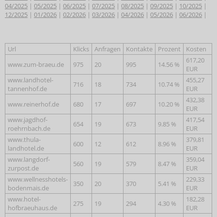
04/2025
|
05/2025
|
06/2025
|
07/2025
|
08/2025
|
09/2025
|
10/2025
|
12/2025
|
01/2026
|
02/2026
|
03/2026
|
04/2026
|
05/2026
|
06/2026
|
Url
Klicks
Anfragen
Kontakte
Prozent
Kosten
617,20
www.zum-braeu.de
975
20
995
14.56 %
EUR
www.landhotel-
455,27
716
18
734
10.74 %
tannenhof.de
EUR
432,38
www.reinerhof.de
680
17
697
10.20 %
EUR
www.jagdhof-
417,54
654
19
673
9.85 %
roehrnbach.de
EUR
www.thula-
379,81
600
12
612
8.96 %
landhotel.de
EUR
www.langdorf-
359,04
560
19
579
8.47 %
zurpost.de
EUR
www.wellnesshotels-
229,33
350
20
370
5.41 %
bodenmais.de
EUR
www.hotel-
182,28
275
19
294
4.30 %
hofbraeuhaus.de
EUR