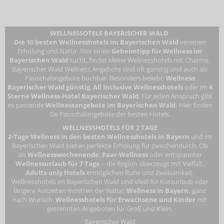
WELLNESSOTELS BAYERISCHER WALD
Die 10 besten Wellnesshotels im Bayerischen Wald
vereinen
Erholung und Natur. Wer einen
Geheimtipp für Wellness im
Bayerischen Wald
sucht, findet kleine Wellnesshotels mit Charme.
Bayerischer Wald Wellness Angebote sind oft günstig und auch als
Pauschalangebote buchbar. Besonders beliebt:
Wellness
Bayerischer Wald günstig
,
All Inclusive Wellnesshotels
oder im
4
Sterne Wellness-Hotel Bayerischer Wald
. Für jeden Anspruch gibt
es passende
Wellnessangebote im Bayerischen Wald.
Hier finden
Sie Pauschalangebote der besten Hotels.
WELLNESSHOTELS FÜR 2 TAGE
2-Tage Wellness in den besten Wellnesshotels in Bayern
und im
Bayerischen Wald bieten perfekte Erholung für zwischendurch. Ob
als
Wellnesswochenende
,
Paar-Wellness
oder entspannter
Wellnessurlaub für 7 Tage
– die Region überzeugt mit Vielfalt.
Adults-only Hotels
ermöglichen Ruhe und Zweisamkeit.
Wellnesshotels im Bayerischen Wald
sind ideal für Kurzurlaub oder
längere Auszeiten inmitten der Natur.
Wellness in Bayern,
ganz
nach Wunsch.
Wellnesshotels für Erwachsene
und Kinder
mit
getrennten Angeboten für Groß und Klein.
Bayerischer Wald