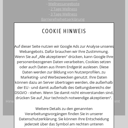
-
Wellnessangebote
-
2 Tage Wellness
-
3 Tage Wellness
Barrierefreiheitserklärung
Touri
smus-Marketing Bayerischer Wald e.K.
COOKIE HINWEIS
Registergericht: Amtsgericht Passau
Schustergasse 4, 94032 Passau
HRA 12552
Auf dieser Seite nutzen wir Google Ads zur Analyse unseres
Inhaberin
Anna Putz
Webangebots. Dafür brauchen wir Ihre Zustimmung.
Niederperlesreut 52
Wenn Sie auf „Alle akzeptieren“ drücken, kann Google Ihre
94157 Perlesreut
personenbezogenen Daten verarbeiten, Cookies setzen
Tel. 0049 (0)8555/691
oder auch Daten aus Ihrem Endgerät auslesen. Diese
Fax: 0049 (0)8555/8856
Daten werden zur Bildung von Nutzerprofilen, zu
Internet:
www.putzwerbung.de
Marketing- und Werbezwecken genutzt. Ihre Daten
eMail:
info@putzwerbung.de
können dazu an Server übertragen werden, die außerhalb
USt-ID: DE 358297667
der EU - und damit außerhalb des Geltungsbereichs der
St.Nr.: 157/259/80938
DSGVO - stehen. Wenn Sie damit nicht einverstanden sind,
Impressum & Datenschutz
drücken Sie auf „Nur technisch notwendige akzeptieren“.
Hinweise zur Verbraucherstreitbeilegung: Das Unternehmen nimmt
nicht an Streitbeilegungsverfahren vor einer
Weitere Details zu den genannten
Verbraucherschlichtungsstelle teil.
Verarbeitungsvorgängen finden Sie in unserer
Datenschutzerklärung. Sie können Ihre Entscheidung
jederzeit über das Symbol am rechten unteren