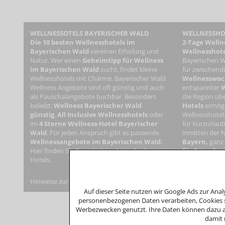
WELLNESSOTELS BAYERISCHER WALD
WELLNESSHOT
Die 10 besten Wellnesshotels im
2-Tage Welln
Bayerischen Wald
vereinen Erholung und
Wellnesshote
Natur. Wer einen
Geheimtipp für Wellness
Bayerischen W
im Bayerischen Wald
sucht, findet kleine
für zwischendu
Wellnesshotels mit Charme. Bayerischer Wald
Wellnesswo
Wellness Angebote sind oft günstig und auch
entspannter
W
als Pauschalangebote buchbar. Besonders
die Region übe
beliebt:
Wellness Bayerischer Wald
Hotels
ermögl
günstig
,
All Inclusive Wellnesshotels
oder
Wellnesshotel
im
4 Sterne Wellness-Hotel Bayerischer
für Kurzurlaub
Wald
. Für jeden Anspruch gibt es passende
inmitten der 
Wellnessangebote im Bayerischen Wald.
Bayern,
ganz
Hier finden Sie Pauschalangebote der besten
für Erwachs
Hotels.
Angeboten für
Hinweise zur Verbraucherstreitbeilegung: Das Unternehmen nimmt 
Auf dieser Seite nutzen wir Google Ads zur An
personenbezogenen Daten verarbeiten, Cookies s
Werbezwecken genutzt. Ihre Daten können dazu an
damit 