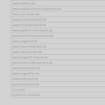
www.riederin.de
www.wellnesshotels-bodenmais.de
www.zum-braeu.de
www.hotel-birkenhof.de
www.thula-landhotel.de
www.jagdhof-roehrnbach.de
www.landhotel-tannenhof.de
www.angerhof.de
www.hotel-lindenwirt.de
www.eibl-brunner.de
www.langdorf-zurpost.de
www.hotel-hofbraeuhaus.de
www.kramerwirt.de
www.st-gunther.de
www.hotel-pusl.de
www.osserhotel.de
Summen
Kosten pro Kontakt