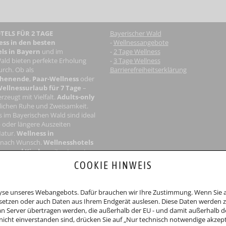
ELS FÜR 2 TAGE
Bayerischer Wald
ess in den besten
-
Wellnessangebote
ls in Bayern
und im
-
2 Tage Wellness
ald bieten perfekte Erholung
-
3 Tage Wellness
rch. Ob als
Barrierefreiheitserklärung
chenende
,
Paar-Wellness
oder
ellnessurlaub für 7 Tage
–
rzeugt mit Vielfalt.
Adults-only
ichen Ruhe und Zweisamkeit.
s im Bayerischen Wald
sind ideal
 oder längere Auszeiten
Natur.
Wellness in
 nach Wunsch.
Wellnesshotels
ene
und Kinder
mit getrennten
 Groß und Klein.
COOKIE HINWEIS
nicht an Streitbeilegungsverfahren vor einer Verbraucherschlichtungsstelle
alyse unseres Webangebots. Dafür brauchen wir Ihre Zustimmung. Wenn Sie au
etzen oder auch Daten aus Ihrem Endgerät auslesen. Diese Daten werden zu
 Server übertragen werden, die außerhalb der EU - und damit außerhalb d
nicht einverstanden sind, drücken Sie auf „Nur technisch notwendige akzept