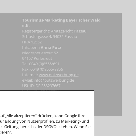
Touri
smus-Marketing Bayerischer Wald
e.K.
Registergericht: Amtsgericht Passau
Schustergasse 4, 94032 Passau
HRA 12552
Inhaberin
Anna Putz
Niederperlesreut 52
94157 Perlesreut
Tel. 0049 (0)8555/691
Fax: 0049 (0)8555/8856
Internet:
www.putzwerbung.de
eMail:
info@putzwerbung.de
USt-ID: DE 358297667
St.Nr.: 157/259/80938
Impressum & Datenschutz
 teil.
f „Alle akzeptieren“ drücken, kann Google Ihre
r Bildung von Nutzerprofilen, zu Marketing- und
es Geltungsbereichs der DSGVO - stehen. Wenn Sie
ieren“.