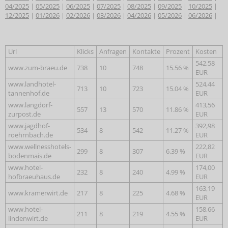
04/2025
|
05/2025
|
06/2025
|
07/2025
|
08/2025
|
09/2025
|
10/2025
|
12/2025
|
01/2026
|
02/2026
|
03/2026
|
04/2026
|
05/2026
|
06/2026
|
Url
Klicks
Anfragen
Kontakte
Prozent
Kosten
542,58
www.zum-braeu.de
738
10
748
15.56 %
EUR
www.landhotel-
524,44
713
10
723
15.04 %
tannenhof.de
EUR
www.langdorf-
413,56
557
13
570
11.86 %
zurpost.de
EUR
www.jagdhof-
392,98
534
8
542
11.27 %
roehrnbach.de
EUR
www.wellnesshotels-
222,82
299
8
307
6.39 %
bodenmais.de
EUR
www.hotel-
174,00
232
8
240
4.99 %
hofbraeuhaus.de
EUR
163,19
www.kramerwirt.de
217
8
225
4.68 %
EUR
www.hotel-
158,66
211
8
219
4.55 %
lindenwirt.de
EUR