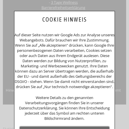
-
3 Tage Wellness
Barrierefreiheitserklärung
Touri
smus-Marketing Bayerischer Wald e.K.
COOKIE HINWEIS
Registergericht: Amtsgericht Passau
Schustergasse 4, 94032 Passau
HRA 12552
Auf dieser Seite nutzen wir Google Ads zur Analyse unseres
Inhaberin
Anna Putz
Webangebots. Dafür brauchen wir Ihre Zustimmung.
Niederperlesreut 52
Wenn Sie auf „Alle akzeptieren“ drücken, kann Google Ihre
94157 Perlesreut
personenbezogenen Daten verarbeiten, Cookies setzen
Tel. 0049 (0)8555/691
oder auch Daten aus Ihrem Endgerät auslesen. Diese
Fax: 0049 (0)8555/8856
Daten werden zur Bildung von Nutzerprofilen, zu
Internet:
www.putzwerbung.de
Marketing- und Werbezwecken genutzt. Ihre Daten
eMail:
info@putzwerbung.de
können dazu an Server übertragen werden, die außerhalb
USt-ID: DE 358297667
der EU - und damit außerhalb des Geltungsbereichs der
St.Nr.: 157/259/80938
DSGVO - stehen. Wenn Sie damit nicht einverstanden sind,
Impressum & Datenschutz
drücken Sie auf „Nur technisch notwendige akzeptieren“.
Hinweise zur Verbraucherstreitbeilegung: Das Unternehmen nimmt
nicht an Streitbeilegungsverfahren vor einer
Weitere Details zu den genannten
Verbraucherschlichtungsstelle teil.
Verarbeitungsvorgängen finden Sie in unserer
Datenschutzerklärung. Sie können Ihre Entscheidung
jederzeit über das Symbol am rechten unteren
Bildschirmrand ändern.
Statistik