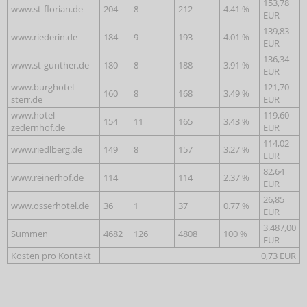
153,78
www.st-florian.de
204
8
212
4.41 %
EUR
139,83
www.riederin.de
184
9
193
4.01 %
EUR
136,34
www.st-gunther.de
180
8
188
3.91 %
EUR
www.burghotel-
121,70
160
8
168
3.49 %
sterr.de
EUR
www.hotel-
119,60
154
11
165
3.43 %
zedernhof.de
EUR
114,02
www.riedlberg.de
149
8
157
3.27 %
EUR
82,64
www.reinerhof.de
114
114
2.37 %
EUR
26,85
www.osserhotel.de
36
1
37
0.77 %
EUR
3.487,00
Summen
4682
126
4808
100 %
EUR
Kosten pro Kontakt
0,73 EUR