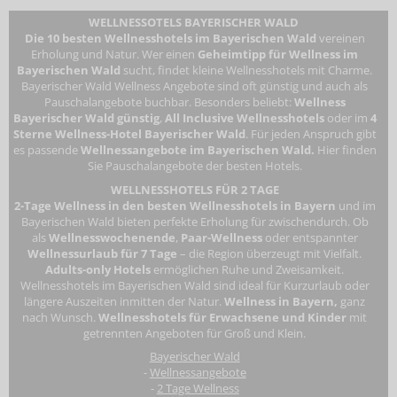
WELLNESSOTELS BAYERISCHER WALD
Die 10 besten Wellnesshotels im Bayerischen Wald
vereinen
Erholung und Natur. Wer einen
Geheimtipp für Wellness im
Bayerischen Wald
sucht, findet kleine Wellnesshotels mit Charme.
Bayerischer Wald Wellness Angebote sind oft günstig und auch als
Pauschalangebote buchbar. Besonders beliebt:
Wellness
Bayerischer Wald günstig
,
All Inclusive Wellnesshotels
oder im
4
Sterne Wellness-Hotel Bayerischer Wald
. Für jeden Anspruch gibt
es passende
Wellnessangebote im Bayerischen Wald.
Hier finden
Sie Pauschalangebote der besten Hotels.
WELLNESSHOTELS FÜR 2 TAGE
2-Tage Wellness in den besten Wellnesshotels in Bayern
und im
Bayerischen Wald bieten perfekte Erholung für zwischendurch. Ob
als
Wellnesswochenende
,
Paar-Wellness
oder entspannter
Wellnessurlaub für 7 Tage
– die Region überzeugt mit Vielfalt.
Adults-only Hotels
ermöglichen Ruhe und Zweisamkeit.
Wellnesshotels im Bayerischen Wald
sind ideal für Kurzurlaub oder
längere Auszeiten inmitten der Natur.
Wellness in Bayern,
ganz
nach Wunsch.
Wellnesshotels für Erwachsene
und Kinder
mit
getrennten Angeboten für Groß und Klein.
Bayerischer Wald
-
Wellnessangebote
-
2 Tage Wellness