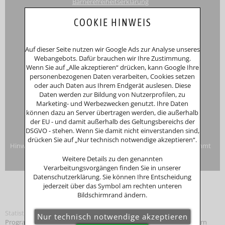
Barrierefreiheitserklärung
Touri
smus-Marketing Bayerischer Wald e.K.
COOKIE HINWEIS
Registergericht: Amtsgericht Passau
Schustergasse 4, 94032 Passau
HRA 12552
Auf dieser Seite nutzen wir Google Ads zur Analyse unseres
Inhaberin
Anna Putz
Webangebots. Dafür brauchen wir Ihre Zustimmung.
Niederperlesreut 52
Wenn Sie auf „Alle akzeptieren“ drücken, kann Google Ihre
94157 Perlesreut
personenbezogenen Daten verarbeiten, Cookies setzen
Tel. 0049 (0)8555/691
oder auch Daten aus Ihrem Endgerät auslesen. Diese
Fax: 0049 (0)8555/8856
Daten werden zur Bildung von Nutzerprofilen, zu
Internet:
www.putzwerbung.de
Marketing- und Werbezwecken genutzt. Ihre Daten
eMail:
info@putzwerbung.de
können dazu an Server übertragen werden, die außerhalb
USt-ID: DE 358297667
der EU - und damit außerhalb des Geltungsbereichs der
St.Nr.: 157/259/80938
DSGVO - stehen. Wenn Sie damit nicht einverstanden sind,
Impressum & Datenschutz
drücken Sie auf „Nur technisch notwendige akzeptieren“.
Hinweise zur Verbraucherstreitbeilegung: Das Unternehmen nimmt
nicht an Streitbeilegungsverfahren vor einer
Weitere Details zu den genannten
Verbraucherschlichtungsstelle teil.
Verarbeitungsvorgängen finden Sie in unserer
Datenschutzerklärung. Sie können Ihre Entscheidung
jederzeit über das Symbol am rechten unteren
Bildschirmrand ändern.
Statistik
Programmierung: © Tourismus Marketing
Bayerischer Wald
, Bayern