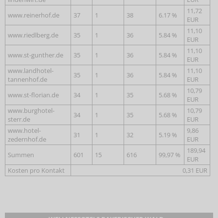
11,72
www.reinerhof.de
37
1
38
6.17 %
EUR
11,10
www.riedlberg.de
35
1
36
5.84 %
EUR
11,10
www.st-gunther.de
35
1
36
5.84 %
EUR
www.landhotel-
11,10
35
1
36
5.84 %
tannenhof.de
EUR
10,79
www.st-florian.de
34
1
35
5.68 %
EUR
www.burghotel-
10,79
34
1
35
5.68 %
sterr.de
EUR
www.hotel-
9,86
31
1
32
5.19 %
zedernhof.de
EUR
189,94
Summen
601
15
616
99,97 %
EUR
Kosten pro Kontakt
0,31 EUR