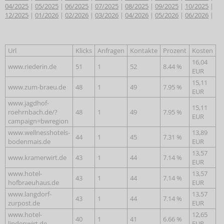
04/2025
|
05/2025
|
06/2025
|
07/2025
|
08/2025
|
09/2025
|
10/2025
|
12/2025
|
01/2026
|
02/2026
|
03/2026
|
04/2026
|
05/2026
|
06/2026
|
Url
Klicks
Anfragen
Kontakte
Prozent
Kosten
16,04
www.riederin.de
51
1
52
8.44 %
EUR
15,11
www.zum-braeu.de
48
1
49
7.95 %
EUR
www.jagdhof-
15,11
roehrnbach.de/?
48
1
49
7.95 %
EUR
campaign=bwregion
www.wellnesshotels-
13,89
44
1
45
7.31 %
bodenmais.de
EUR
13,57
www.kramerwirt.de
43
1
44
7.14 %
EUR
www.hotel-
13,57
43
1
44
7.14 %
hofbraeuhaus.de
EUR
www.langdorf-
13,57
43
1
44
7.14 %
zurpost.de
EUR
www.hotel-
12,65
40
1
41
6.66 %
lindenwirt.de
EUR