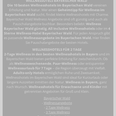
WELLNESSOTELS BAYERISCHER WALD
Die 10 besten Wellnesshotels im Bayerischen Wald
vereinen
Erholung und Natur. Wer einen
Geheimtipp für Wellness im
Bayerischen Wald
sucht, findet kleine Wellnesshotels mit Charme.
Bayerischer Wald Wellness Angebote sind oft günstig und auch als
Pauschalangebote buchbar. Besonders beliebt:
Wellness
Bayerischer Wald günstig
,
All Inclusive Wellnesshotels
oder im
4
Sterne Wellness-Hotel Bayerischer Wald
. Für jeden Anspruch gibt
es passende
Wellnessangebote im Bayerischen Wald.
Hier finden
Sie Pauschalangebote der besten Hotels.
WELLNESSHOTELS FÜR 2 TAGE
2-Tage Wellness in den besten Wellnesshotels in Bayern
und im
Bayerischen Wald bieten perfekte Erholung für zwischendurch. Ob
als
Wellnesswochenende
,
Paar-Wellness
oder entspannter
Wellnessurlaub für 7 Tage
– die Region überzeugt mit Vielfalt.
Adults-only Hotels
ermöglichen Ruhe und Zweisamkeit.
Wellnesshotels im Bayerischen Wald
sind ideal für Kurzurlaub oder
längere Auszeiten inmitten der Natur.
Wellness in Bayern,
ganz
nach Wunsch.
Wellnesshotels für Erwachsene
und Kinder
mit
getrennten Angeboten für Groß und Klein.
Bayerischer Wald
-
Wellnessangebote
-
2 Tage Wellness
-
3 Tage Wellness