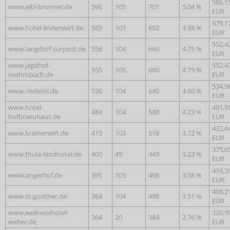
586,1
www.eibl-brunner.de
596
105
701
5.04 %
EUR
579,1
www.hotel-lindenwirt.de
585
107
692
4.98 %
EUR
552,4
www.langdorf-zurpost.de
556
104
660
4.75 %
EUR
www.jagdhof-
552,4
555
105
660
4.75 %
roehrnbach.de
EUR
534,9
www.riederin.de
536
104
640
4.60 %
EUR
www.hotel-
491,9
484
104
588
4.23 %
hofbraeuhaus.de
EUR
432,6
www.kramerwirt.de
415
103
518
3.72 %
EUR
375,6
www.thula-landhotel.de
400
49
449
3.23 %
EUR
416,3
www.angerhof.de
395
103
498
3.58 %
EUR
408,2
www.st-gunther.de
384
104
488
3.51 %
EUR
www.wellnesshotel-
320,9
364
20
384
2.76 %
weber.de
EUR