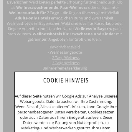
Bayerischen Wald bieten perfekte Erholung für zwischendurch. Ob
als
Wellnesswochenende
,
Paar-Wellness
oder entspannter
Wellnessurlaub für 7 Tage
– die Region überzeugt mit Vielfalt.
Adults-only Hotels
ermöglichen Ruhe und Zweisamkeit.
Wellnesshotels im Bayerischen Wald
sind ideal für Kurzurlaub oder
längere Auszeiten inmitten der Natur.
Wellness in Bayern,
ganz
nach Wunsch.
Wellnesshotels für Erwachsene
und Kinder
mit
getrennten Angeboten für Groß und Klein.
Bayerischer Wald
-
Wellnessangebote
-
2 Tage Wellness
-
3 Tage Wellness
Barrierefreiheitserklärung
Touri
smus-Marketing Bayerischer Wald e.K.
COOKIE HINWEIS
Registergericht: Amtsgericht Passau
Schustergasse 4, 94032 Passau
HRA 12552
Auf dieser Seite nutzen wir Google Ads zur Analyse unseres
Inhaberin
Anna Putz
Webangebots. Dafür brauchen wir Ihre Zustimmung.
Niederperlesreut 52
Wenn Sie auf „Alle akzeptieren“ drücken, kann Google Ihre
94157 Perlesreut
personenbezogenen Daten verarbeiten, Cookies setzen
Tel. 0049 (0)8555/691
oder auch Daten aus Ihrem Endgerät auslesen. Diese
Fax: 0049 (0)8555/8856
Daten werden zur Bildung von Nutzerprofilen, zu
Internet:
www.putzwerbung.de
Marketing- und Werbezwecken genutzt. Ihre Daten
eMail:
info@putzwerbung.de