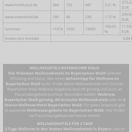
373,3
www.hotel-pusl.de
344
103
447
3.21 %
EUR
200,0
www.osserhotel.de
199
40
239
1.72 %
EUR
100,02
11.63
Summen
11974
1935
13909
%
EUR
Kosten pro Kontakt
0,84
WELLNESSOTELS BAYERISCHER WALD
Die 10 besten Wellnesshotels im Bayerischen Wald
vereinen
Erholung und Natur. Wer einen
Geheimtipp für Wellness im
Bayerischen Wald
sucht, findet kleine Wellnesshotels mit Charme.
Bayerischer Wald Wellness Angebote sind oft günstig und auch als
Pauschalangebote buchbar. Besonders beliebt:
Wellness
Bayerischer Wald günstig
,
All Inclusive Wellnesshotels
oder im
4
Sterne Wellness-Hotel Bayerischer Wald
. Für jeden Anspruch gibt
es passende
Wellnessangebote im Bayerischen Wald.
Hier finden
Sie Pauschalangebote der besten Hotels.
WELLNESSHOTELS FÜR 2 TAGE
2-Tage Wellness in den besten Wellnesshotels in Bayern
und im