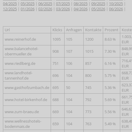
04/2025
|
05/2025
|
06/2025
|
07/2025
|
08/2025
|
09/2025
|
10/2025
|
12/2025
|
01/2026
|
02/2026
|
03/2026
|
04/2026
|
05/2026
|
06/2026
|
Url
Klicks
Anfragen
Kontakte
Prozent
Koste
1.003
www.reinerhof.de
1095
105
1200
8.63 %
EUR
www.balancehotel-
848,9
908
107
1015
7.30 %
obermueller.de
EUR
716,4
www.riedlberg.de
751
106
857
6.16 %
EUR
www.landhotel-
668,7
696
104
800
5.75 %
tannenhof.de
EUR
623,3
www.gasthofzumbach.de
695
50
745
5.36 %
EUR
661,7
www.hotel-birkenhof.de
688
104
792
5.69 %
EUR
646,6
www.zum-braeu.de
669
104
773
5.56 %
EUR
www.wellnesshotels-
638,4
659
104
763
5.49 %
bodenmais.de
EUR