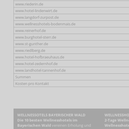
www.riederin.de
www.hotel-lindenwirt.de
www.langdorf-zurpost.de
www.wellnesshotels-bodenmais.de
www.reinerhof.de
www.burghotel-sterr.de
www.st-gunther.de
www.riedlberg.de
www.hotel-hofbraeuhaus.de
www.hotel-zedernhof.de
www.landhotel-tannenhof.de
Summen
Kosten pro Kontakt
WELLNESSOTELS BAYERISCHER WALD
WELLNESSHOT
Die 10 besten Wellnesshotels im
2-Tage Welln
Bayerischen Wald
vereinen Erholung und
Wellnesshote