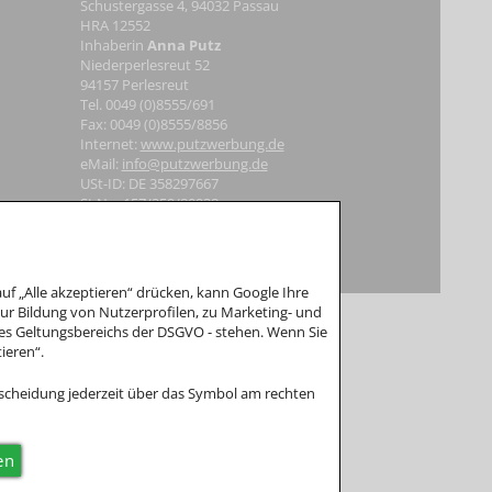
Schustergasse 4, 94032 Passau
HRA 12552
Inhaberin
Anna Putz
Niederperlesreut 52
94157 Perlesreut
Tel. 0049 (0)8555/691
Fax: 0049 (0)8555/8856
Internet:
www.putzwerbung.de
eMail:
info@putzwerbung.de
USt-ID: DE 358297667
St.Nr.: 157/259/80938
Impressum & Datenschutz
 teil.
f „Alle akzeptieren“ drücken, kann Google Ihre
r Bildung von Nutzerprofilen, zu Marketing- und
es Geltungsbereichs der DSGVO - stehen. Wenn Sie
ieren“.
tscheidung jederzeit über das Symbol am rechten