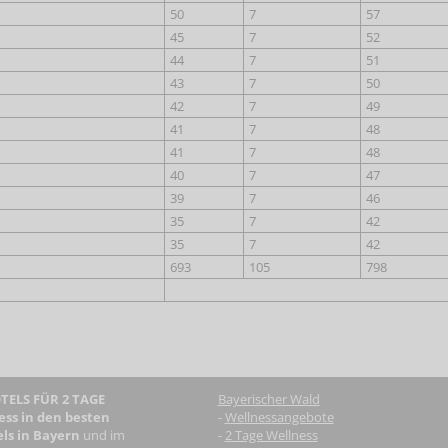
50
7
57
45
7
52
44
7
51
43
7
50
42
7
49
41
7
48
41
7
48
40
7
47
39
7
46
35
7
42
35
7
42
693
105
798
ELS FÜR 2 TAGE
Bayerischer Wald
ess in den besten
-
Wellnessangebote
ls in Bayern
und im
-
2 Tage Wellness