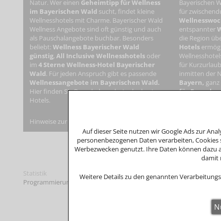
Natur. Wer einen
Geheimtipp für Wellness
Bayerischen W
im Bayerischen Wald
sucht, findet kleine
für zwischendu
Wellnesshotels mit Charme. Bayerischer Wald
Wellnesswo
Wellness Angebote sind oft günstig und auch
entspannter
W
als Pauschalangebote buchbar. Besonders
die Region übe
beliebt:
Wellness Bayerischer Wald
Hotels
ermögl
günstig
,
All Inclusive Wellnesshotels
oder
Wellnesshotel
im
4 Sterne Wellness-Hotel Bayerischer
für Kurzurlaub
Wald
. Für jeden Anspruch gibt es passende
inmitten der 
Wellnessangebote im Bayerischen Wald.
Bayern,
ganz
Hier finden Sie Pauschalangebote der besten
für Erwachs
Hotels.
Angeboten für
Hinweise zur Verbraucherstreitbeilegung: Das Unternehmen nimmt 
Auf dieser Seite nutzen wir Google Ads zur An
personenbezogenen Daten verarbeiten, Cookies s
Werbezwecken genutzt. Ihre Daten können dazu an
damit 
Statistik
Weitere Details zu den genannten Verarbeitungs
Programmierung: © Tourismus Marketing
Bayerischer Wald
, Bayer