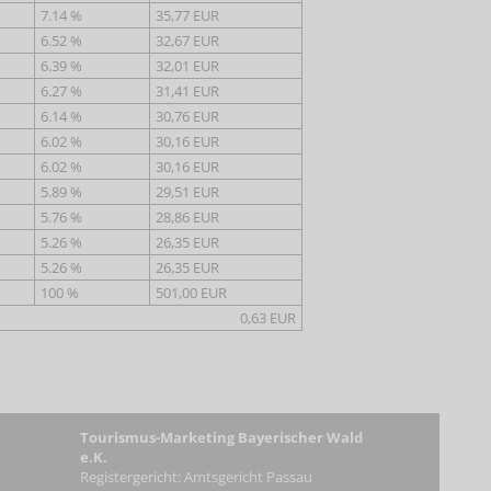
7.14 %
35,77 EUR
6.52 %
32,67 EUR
6.39 %
32,01 EUR
6.27 %
31,41 EUR
6.14 %
30,76 EUR
6.02 %
30,16 EUR
6.02 %
30,16 EUR
5.89 %
29,51 EUR
5.76 %
28,86 EUR
5.26 %
26,35 EUR
5.26 %
26,35 EUR
100 %
501,00 EUR
0,63 EUR
Touri
smus-Marketing Bayerischer Wald
e.K.
Registergericht: Amtsgericht Passau