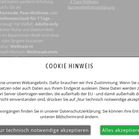
ald bieten perfekte Erholung
-
3 Tage Wellness
rch. Ob als
Barrierefreiheitserklärung
chenende
,
Paar-Wellness
oder
ellnessurlaub für 7 Tage
–
rzeugt mit Vielfalt.
Adults-only
ichen Ruhe und Zweisamkeit.
s im Bayerischen Wald
sind ideal
 oder längere Auszeiten
Natur.
Wellness in
 nach Wunsch.
Wellnesshotels
ene
und Kinder
mit getrennten
 Groß und Klein.
COOKIE HINWEIS
nicht an Streitbeilegungsverfahren vor einer Verbraucherschlichtungsstelle
alyse unseres Webangebots. Dafür brauchen wir Ihre Zustimmung. Wenn Sie au
etzen oder auch Daten aus Ihrem Endgerät auslesen. Diese Daten werden zu
 Server übertragen werden, die außerhalb der EU - und damit außerhalb d
nicht einverstanden sind, drücken Sie auf „Nur technisch notwendige akzept
vorgängen finden Sie in unserer Datenschutzerklärung. Sie können Ihre En
n Urlaub
unteren Bildschirmrand ändern.