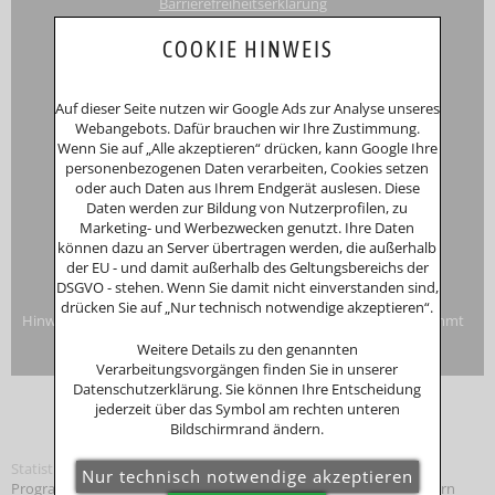
Barrierefreiheitserklärung
Touri
smus-Marketing Bayerischer Wald e.K.
COOKIE HINWEIS
Registergericht: Amtsgericht Passau
Schustergasse 4, 94032 Passau
HRA 12552
Auf dieser Seite nutzen wir Google Ads zur Analyse unseres
Inhaberin
Anna Putz
Webangebots. Dafür brauchen wir Ihre Zustimmung.
Niederperlesreut 52
Wenn Sie auf „Alle akzeptieren“ drücken, kann Google Ihre
94157 Perlesreut
personenbezogenen Daten verarbeiten, Cookies setzen
Tel. 0049 (0)8555/691
oder auch Daten aus Ihrem Endgerät auslesen. Diese
Fax: 0049 (0)8555/8856
Daten werden zur Bildung von Nutzerprofilen, zu
Internet:
www.putzwerbung.de
Marketing- und Werbezwecken genutzt. Ihre Daten
eMail:
info@putzwerbung.de
können dazu an Server übertragen werden, die außerhalb
USt-ID: DE 358297667
der EU - und damit außerhalb des Geltungsbereichs der
St.Nr.: 157/259/80938
DSGVO - stehen. Wenn Sie damit nicht einverstanden sind,
Impressum & Datenschutz
drücken Sie auf „Nur technisch notwendige akzeptieren“.
Hinweise zur Verbraucherstreitbeilegung: Das Unternehmen nimmt
nicht an Streitbeilegungsverfahren vor einer
Weitere Details zu den genannten
Verbraucherschlichtungsstelle teil.
Verarbeitungsvorgängen finden Sie in unserer
Datenschutzerklärung. Sie können Ihre Entscheidung
jederzeit über das Symbol am rechten unteren
Bildschirmrand ändern.
Statistik
Programmierung: © Tourismus Marketing
Bayerischer Wald
, Bayern