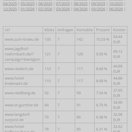
04/2025
|
05/2025
|
06/2025
|
07/2025
|
08/2025
|
09/2025
|
10/2025
|
12/2025
|
01/2026
|
02/2026
|
03/2026
|
04/2026
|
05/2026
|
06/2026
|
Url
Klicks
Anfragen
Kontakte
Prozent
Kosten
54,44
www.zum-braeu.de
135
7
142
10.53 %
EUR
www.jagdhof-
49,12
roehrnbach.de/?
121
7
128
9.50 %
EUR
campaign=bwregion
44,88
www.riederin.de
110
7
117
8.68 %
EUR
www.hotel-
44,88
110
7
117
8.68 %
lindenwirt.de
EUR
37,95
www.riedlberg.de
92
7
99
7.34 %
EUR
34,90
www.st-gunther.de
84
7
91
6.75 %
EUR
www.langdorf-
32,98
79
7
86
6.38 %
zurpost.de
EUR
www.hotel-
32,62
78
7
85
6.31 %
hofbraeuhaus.de
EUR