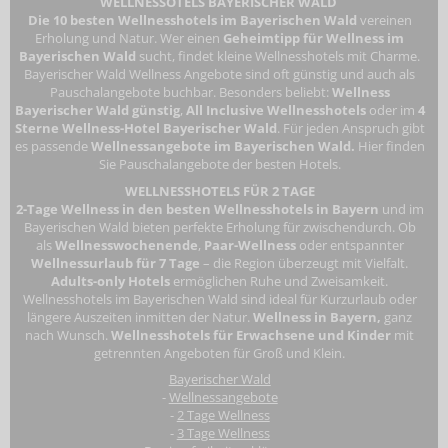
WELLNESSOTELS BAYERISCHER WALD
Die 10 besten Wellnesshotels im Bayerischen Wald
vereinen
Erholung und Natur. Wer einen
Geheimtipp für Wellness im
Bayerischen Wald
sucht, findet kleine Wellnesshotels mit Charme.
Bayerischer Wald Wellness Angebote sind oft günstig und auch als
Pauschalangebote buchbar. Besonders beliebt:
Wellness
Bayerischer Wald günstig
,
All Inclusive Wellnesshotels
oder im
4
Sterne Wellness-Hotel Bayerischer Wald
. Für jeden Anspruch gibt
es passende
Wellnessangebote im Bayerischen Wald.
Hier finden
Sie Pauschalangebote der besten Hotels.
WELLNESSHOTELS FÜR 2 TAGE
2-Tage Wellness in den besten Wellnesshotels in Bayern
und im
Bayerischen Wald bieten perfekte Erholung für zwischendurch. Ob
als
Wellnesswochenende
,
Paar-Wellness
oder entspannter
Wellnessurlaub für 7 Tage
– die Region überzeugt mit Vielfalt.
Adults-only Hotels
ermöglichen Ruhe und Zweisamkeit.
Wellnesshotels im Bayerischen Wald
sind ideal für Kurzurlaub oder
längere Auszeiten inmitten der Natur.
Wellness in Bayern,
ganz
nach Wunsch.
Wellnesshotels für Erwachsene
und Kinder
mit
getrennten Angeboten für Groß und Klein.
Bayerischer Wald
-
Wellnessangebote
-
2 Tage Wellness
-
3 Tage Wellness