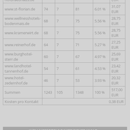
31,07
www.st-florian.de
74
7
81
6.01 %
EUR
www.wellnesshotels-
28,75
68
7
75
5.56 %
bodenmais.de
EUR
28,75
www.kramerwirt.de
68
7
75
5.56 %
EUR
27,25
www.reinerhof.de
64
7
71
5.27 %
EUR
www.burghotel-
25,69
60
7
67
4.97 %
sterr.de
EUR
www.landhotel-
23,42
54
7
61
4.53 %
tannenhof.de
EUR
www.hotel-
20,32
46
7
53
3.93 %
zedernhof.de
EUR
517,00
Summen
1243
105
1348
100 %
EUR
Kosten pro Kontakt
0,38 EUR