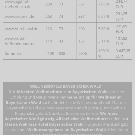
www.jagdhof-
244,77
284
73
357
7.06 %
roehrnbach.de
EUR
231,25
www.riederin.de
263
74
337
6.67 %
EUR
201,09
www.hotel-pusl.de
220
73
293
5.80 %
EUR
www.hotel-
107,82
114
43
157
3.11 %
hofbraeuhaus.de
EUR
100,01
3.467,35
Summen
4198
858
5056
%
EUR
WELLNESSOTELS BAYERISCHER WALD
Die 10 besten Wellnesshotels im Bayerischen Wald
vereinen
Erholung und Natur. Wer einen
Geheimtipp für Wellness im
Bayerischen Wald
sucht, findet kleine Wellnesshotels mit Charme.
Bayerischer Wald Wellness Angebote sind oft günstig und auch als
Pauschalangebote buchbar. Besonders beliebt:
Wellness
Bayerischer Wald günstig
,
All Inclusive Wellnesshotels
oder im
4
Sterne Wellness-Hotel Bayerischer Wald
. Für jeden Anspruch gibt
es passende
Wellnessangebote im Bayerischen Wald.
Hier finden