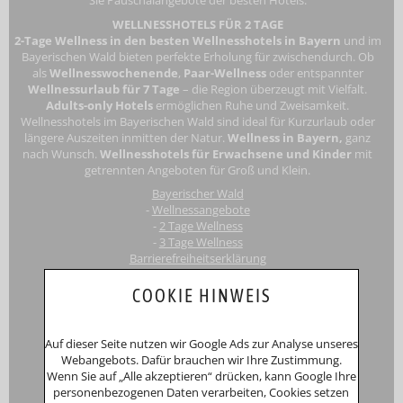
Sie Pauschalangebote der besten Hotels.
WELLNESSHOTELS FÜR 2 TAGE
2-Tage Wellness in den besten Wellnesshotels in Bayern
und im
Bayerischen Wald bieten perfekte Erholung für zwischendurch. Ob
als
Wellnesswochenende
,
Paar-Wellness
oder entspannter
Wellnessurlaub für 7 Tage
– die Region überzeugt mit Vielfalt.
Adults-only Hotels
ermöglichen Ruhe und Zweisamkeit.
Wellnesshotels im Bayerischen Wald
sind ideal für Kurzurlaub oder
längere Auszeiten inmitten der Natur.
Wellness in Bayern,
ganz
nach Wunsch.
Wellnesshotels für Erwachsene
und Kinder
mit
getrennten Angeboten für Groß und Klein.
Bayerischer Wald
-
Wellnessangebote
-
2 Tage Wellness
-
3 Tage Wellness
Barrierefreiheitserklärung
Touri
smus-Marketing Bayerischer Wald e.K.
COOKIE HINWEIS
Registergericht: Amtsgericht Passau
Schustergasse 4, 94032 Passau
HRA 12552
Auf dieser Seite nutzen wir Google Ads zur Analyse unseres
Inhaberin
Anna Putz
Webangebots. Dafür brauchen wir Ihre Zustimmung.
Niederperlesreut 52
Wenn Sie auf „Alle akzeptieren“ drücken, kann Google Ihre
94157 Perlesreut
personenbezogenen Daten verarbeiten, Cookies setzen
Tel. 0049 (0)8555/691