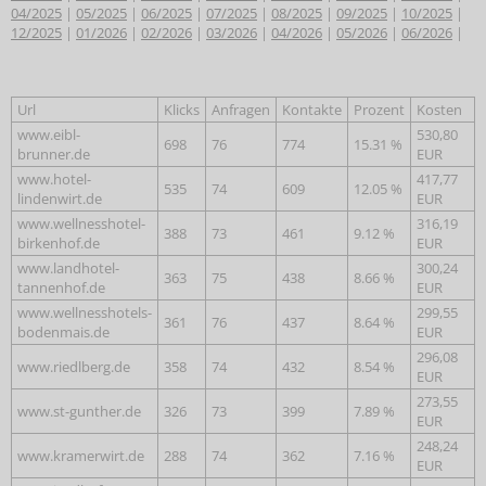
04/2025
|
05/2025
|
06/2025
|
07/2025
|
08/2025
|
09/2025
|
10/2025
|
12/2025
|
01/2026
|
02/2026
|
03/2026
|
04/2026
|
05/2026
|
06/2026
|
Url
Klicks
Anfragen
Kontakte
Prozent
Kosten
www.eibl-
530,80
698
76
774
15.31 %
brunner.de
EUR
www.hotel-
417,77
535
74
609
12.05 %
lindenwirt.de
EUR
www.wellnesshotel-
316,19
388
73
461
9.12 %
birkenhof.de
EUR
www.landhotel-
300,24
363
75
438
8.66 %
tannenhof.de
EUR
www.wellnesshotels-
299,55
361
76
437
8.64 %
bodenmais.de
EUR
296,08
www.riedlberg.de
358
74
432
8.54 %
EUR
273,55
www.st-gunther.de
326
73
399
7.89 %
EUR
248,24
www.kramerwirt.de
288
74
362
7.16 %
EUR