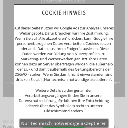
Barrierefreiheitserklärung
Touri
smus-Marketing Bayerischer Wald e.K.
COOKIE HINWEIS
Registergericht: Amtsgericht Passau
Schustergasse 4, 94032 Passau
HRA 12552
Auf dieser Seite nutzen wir Google Ads zur Analyse unseres
Inhaberin
Anna Putz
Webangebots. Dafür brauchen wir Ihre Zustimmung.
Niederperlesreut 52
Wenn Sie auf „Alle akzeptieren“ drücken, kann Google Ihre
94157 Perlesreut
personenbezogenen Daten verarbeiten, Cookies setzen
Tel. 0049 (0)8555/691
oder auch Daten aus Ihrem Endgerät auslesen. Diese
Fax: 0049 (0)8555/8856
Daten werden zur Bildung von Nutzerprofilen, zu
Internet:
www.putzwerbung.de
Marketing- und Werbezwecken genutzt. Ihre Daten
eMail:
info@putzwerbung.de
können dazu an Server übertragen werden, die außerhalb
USt-ID: DE 358297667
der EU - und damit außerhalb des Geltungsbereichs der
St.Nr.: 157/259/80938
DSGVO - stehen. Wenn Sie damit nicht einverstanden sind,
Impressum & Datenschutz
drücken Sie auf „Nur technisch notwendige akzeptieren“.
Hinweise zur Verbraucherstreitbeilegung: Das Unternehmen nimmt
nicht an Streitbeilegungsverfahren vor einer
Weitere Details zu den genannten
Verbraucherschlichtungsstelle teil.
Verarbeitungsvorgängen finden Sie in unserer
Datenschutzerklärung. Sie können Ihre Entscheidung
jederzeit über das Symbol am rechten unteren
Bildschirmrand ändern.
Statistik
Programmierung: © Tourismus Marketing
Bayerischer Wald
, Bayern