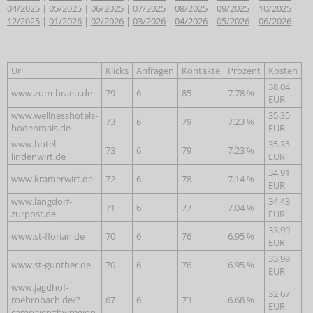
04/2025
|
05/2025
|
06/2025
|
07/2025
|
08/2025
|
09/2025
|
10/2025
|
12/2025
|
01/2026
|
02/2026
|
03/2026
|
04/2026
|
05/2026
|
06/2026
|
Url
Klicks
Anfragen
Kontakte
Prozent
Kosten
38,04
www.zum-braeu.de
79
6
85
7.78 %
EUR
www.wellnesshotels-
35,35
73
6
79
7.23 %
bodenmais.de
EUR
www.hotel-
35,35
73
6
79
7.23 %
lindenwirt.de
EUR
34,91
www.kramerwirt.de
72
6
78
7.14 %
EUR
www.langdorf-
34,43
71
6
77
7.04 %
zurpost.de
EUR
33,99
www.st-florian.de
70
6
76
6.95 %
EUR
33,99
www.st-gunther.de
70
6
76
6.95 %
EUR
www.jagdhof-
32,67
roehrnbach.de/?
67
6
73
6.68 %
EUR
campaign=bwregion