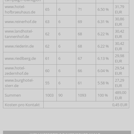
www.hotel-
31,79
65
6
71
6.50 %
hofbraeuhaus.de
EUR
30,86
www.reinerhof.de
63
6
69
6.31 %
EUR
www.landhotel-
30,42
62
6
68
6.22 %
tannenhof.de
EUR
30,42
www.riederin.de
62
6
68
6.22 %
EUR
29,98
www.riedlberg.de
61
6
67
6.13 %
EUR
www.hotel-
29,54
60
6
66
6.04 %
zedernhof.de
EUR
www.burghotel-
27,29
55
6
61
5.58 %
sterr.de
EUR
489,00
Summen
1003
90
1093
100 %
EUR
Kosten pro Kontakt
0,45 EUR