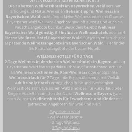
WELLNESSOTELS BAYERISCHER WALD
Die 10 besten Wellnesshotels im Bayerischen Wald
vereinen
Erholung und Natur. Wer einen
Geheimtipp für Wellness im
Bayerischen Wald
sucht, findet kleine Wellnesshotels mit Charme.
Bayerischer Wald Wellness Angebote sind oft günstig und auch als
Pauschalangebote buchbar. Besonders beliebt:
Wellness
Bayerischer Wald günstig
,
All Inclusive Wellnesshotels
oder im
4
Sterne Wellness-Hotel Bayerischer Wald
. Für jeden Anspruch gibt
es passende
Wellnessangebote im Bayerischen Wald.
Hier finden
Sie Pauschalangebote der besten Hotels.
WELLNESSHOTELS FÜR 2 TAGE
2-Tage Wellness in den besten Wellnesshotels in Bayern
und im
Bayerischen Wald bieten perfekte Erholung für zwischendurch. Ob
als
Wellnesswochenende
,
Paar-Wellness
oder entspannter
Wellnessurlaub für 7 Tage
– die Region überzeugt mit Vielfalt.
Adults-only Hotels
ermöglichen Ruhe und Zweisamkeit.
Wellnesshotels im Bayerischen Wald
sind ideal für Kurzurlaub oder
längere Auszeiten inmitten der Natur.
Wellness in Bayern,
ganz
nach Wunsch.
Wellnesshotels für Erwachsene
und Kinder
mit
getrennten Angeboten für Groß und Klein.
Bayerischer Wald
-
Wellnessangebote
-
2 Tage Wellness
-
3 Tage Wellness