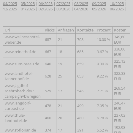
04/2025
|
05/2025
|
06/2025
|
07/2025
|
08/2025
|
09/2025
|
10/2025
|
12/2025
|
01/2026
|
02/2026
|
03/2026
|
04/2026
|
05/2026
|
06/2026
|
Url
Klicks
Anfragen
Kontakte
Prozent
Kosten
www.wellnesshotel-
349,60
687
21
708
10.00 %
weber.de
EUR
338,06
www.reinerhof.de
667
18
685
9.67 %
EUR
325,13
www.zum-braeu.de
640
19
659
9.30 %
EUR
www.landhotel-
322,33
628
25
653
9.22 %
tannenhof.de
EUR
www.jagdhof-
269,54
roehrnbach.de/?
529
17
546
7.71 %
EUR
campaign=bwregion
www.langdorf-
246,47
478
21
499
7.05 %
zurpost.de
EUR
www.thula-
237,03
460
20
480
6.78 %
landhotel.de
EUR
192,98
www.st-florian.de
374
17
391
5.52 %
EUR