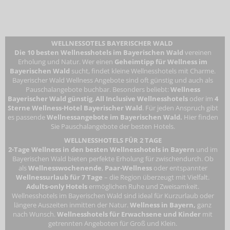
WELLNESSOTELS BAYERISCHER WALD
Die 10 besten Wellnesshotels im Bayerischen Wald
vereinen
Erholung und Natur. Wer einen
Geheimtipp für Wellness im
Bayerischen Wald
sucht, findet kleine Wellnesshotels mit Charme.
Bayerischer Wald Wellness Angebote sind oft günstig und auch als
Pauschalangebote buchbar. Besonders beliebt:
Wellness
Bayerischer Wald günstig
,
All Inclusive Wellnesshotels
oder im
4
Sterne Wellness-Hotel Bayerischer Wald
. Für jeden Anspruch gibt
es passende
Wellnessangebote im Bayerischen Wald.
Hier finden
Sie Pauschalangebote der besten Hotels.
WELLNESSHOTELS FÜR 2 TAGE
2-Tage Wellness in den besten Wellnesshotels in Bayern
und im
Bayerischen Wald bieten perfekte Erholung für zwischendurch. Ob
als
Wellnesswochenende
,
Paar-Wellness
oder entspannter
Wellnessurlaub für 7 Tage
– die Region überzeugt mit Vielfalt.
Adults-only Hotels
ermöglichen Ruhe und Zweisamkeit.
Wellnesshotels im Bayerischen Wald
sind ideal für Kurzurlaub oder
längere Auszeiten inmitten der Natur.
Wellness in Bayern,
ganz
nach Wunsch.
Wellnesshotels für Erwachsene
und Kinder
mit
getrennten Angeboten für Groß und Klein.