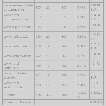
www.wellnesshotels-
190,18
365
20
385
5.44 %
bodenmais.de
EUR
www.hotel-
184,94
357
18
375
5.29 %
hofbraeuhaus.de
EUR
163,96
www.st-gunther.de
314
18
332
4.69 %
EUR
148,23
www.riedlberg.de
280
20
300
4.24 %
EUR
132,85
www.riederin.de
250
19
269
3.80 %
EUR
128,30
www.kramerwirt.de
242
18
260
3.67 %
EUR
www.hotel-
101,73
189
17
206
2.91 %
lindenwirt.de
EUR
www.burghotel-
88,45
161
18
179
2.53 %
sterr.de
EUR
www.hotel-
76,91
139
17
156
2.20 %
zedernhof.de
EUR
100,02
3.496,70
Summen
6760
323
7083
%
EUR
Kosten pro Kontakt
0,49 EUR