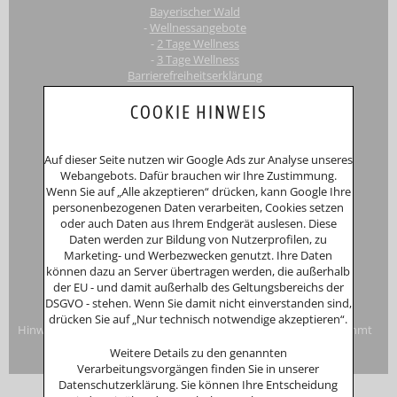
Bayerischer Wald
-
Wellnessangebote
-
2 Tage Wellness
-
3 Tage Wellness
Barrierefreiheitserklärung
Touri
smus-Marketing Bayerischer Wald e.K.
COOKIE HINWEIS
Registergericht: Amtsgericht Passau
Schustergasse 4, 94032 Passau
HRA 12552
Auf dieser Seite nutzen wir Google Ads zur Analyse unseres
Inhaberin
Anna Putz
Webangebots. Dafür brauchen wir Ihre Zustimmung.
Niederperlesreut 52
Wenn Sie auf „Alle akzeptieren“ drücken, kann Google Ihre
94157 Perlesreut
personenbezogenen Daten verarbeiten, Cookies setzen
Tel. 0049 (0)8555/691
oder auch Daten aus Ihrem Endgerät auslesen. Diese
Fax: 0049 (0)8555/8856
Daten werden zur Bildung von Nutzerprofilen, zu
Internet:
www.putzwerbung.de
Marketing- und Werbezwecken genutzt. Ihre Daten
eMail:
info@putzwerbung.de
können dazu an Server übertragen werden, die außerhalb
USt-ID: DE 358297667
der EU - und damit außerhalb des Geltungsbereichs der
St.Nr.: 157/259/80938
DSGVO - stehen. Wenn Sie damit nicht einverstanden sind,
Impressum & Datenschutz
drücken Sie auf „Nur technisch notwendige akzeptieren“.
Hinweise zur Verbraucherstreitbeilegung: Das Unternehmen nimmt
nicht an Streitbeilegungsverfahren vor einer
Weitere Details zu den genannten
Verbraucherschlichtungsstelle teil.
Verarbeitungsvorgängen finden Sie in unserer
Datenschutzerklärung. Sie können Ihre Entscheidung