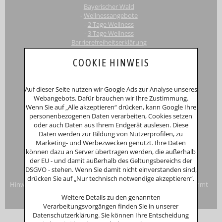
Bayerischer Wald
-
Wellnessangebote
-
2 Tage Wellness
-
3 Tage Wellness
Barrierefreiheitserklärung
Touri
smus-Marketing Bayerischer Wald e.K.
COOKIE HINWEIS
Registergericht: Amtsgericht Passau
Schustergasse 4, 94032 Passau
HRA 12552
Auf dieser Seite nutzen wir Google Ads zur Analyse unseres
Inhaberin
Anna Putz
Webangebots. Dafür brauchen wir Ihre Zustimmung.
Niederperlesreut 52
Wenn Sie auf „Alle akzeptieren“ drücken, kann Google Ihre
94157 Perlesreut
personenbezogenen Daten verarbeiten, Cookies setzen
Tel. 0049 (0)8555/691
oder auch Daten aus Ihrem Endgerät auslesen. Diese
Fax: 0049 (0)8555/8856
Daten werden zur Bildung von Nutzerprofilen, zu
Internet:
www.putzwerbung.de
Marketing- und Werbezwecken genutzt. Ihre Daten
eMail:
info@putzwerbung.de
können dazu an Server übertragen werden, die außerhalb
USt-ID: DE 358297667
der EU - und damit außerhalb des Geltungsbereichs der
St.Nr.: 157/259/80938
DSGVO - stehen. Wenn Sie damit nicht einverstanden sind,
Impressum & Datenschutz
drücken Sie auf „Nur technisch notwendige akzeptieren“.
Hinweise zur Verbraucherstreitbeilegung: Das Unternehmen nimmt
nicht an Streitbeilegungsverfahren vor einer
Weitere Details zu den genannten
Verbraucherschlichtungsstelle teil.
Verarbeitungsvorgängen finden Sie in unserer
Datenschutzerklärung. Sie können Ihre Entscheidung