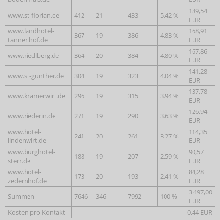
189,54
www.st-florian.de
412
21
433
5.42 %
EUR
www.landhotel-
168,91
367
19
386
4.83 %
tannenhof.de
EUR
167,86
www.riedlberg.de
364
20
384
4.80 %
EUR
141,28
www.st-gunther.de
304
19
323
4.04 %
EUR
137,78
www.kramerwirt.de
296
19
315
3.94 %
EUR
126,94
www.riederin.de
271
19
290
3.63 %
EUR
www.hotel-
114,35
241
20
261
3.27 %
lindenwirt.de
EUR
www.burghotel-
90,57
188
19
207
2.59 %
sterr.de
EUR
www.hotel-
84,28
173
20
193
2.41 %
zedernhof.de
EUR
3.497,00
Summen
7646
346
7992
100 %
EUR
Kosten pro Kontakt
0,44 EUR