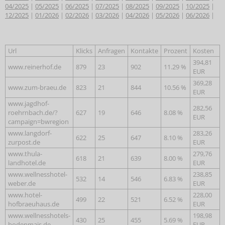
04/2025
|
05/2025
|
06/2025
|
07/2025
|
08/2025
|
09/2025
|
10/2025
|
12/2025
|
01/2026
|
02/2026
|
03/2026
|
04/2026
|
05/2026
|
06/2026
|
Url
Klicks
Anfragen
Kontakte
Prozent
Kosten
394,81
www.reinerhof.de
879
23
902
11.29 %
EUR
369,28
www.zum-braeu.de
823
21
844
10.56 %
EUR
www.jagdhof-
282,56
roehrnbach.de/?
627
19
646
8.08 %
EUR
campaign=bwregion
www.langdorf-
283,26
622
25
647
8.10 %
zurpost.de
EUR
www.thula-
279,76
618
21
639
8.00 %
landhotel.de
EUR
www.wellnesshotel-
238,85
532
14
546
6.83 %
weber.de
EUR
www.hotel-
228,00
499
22
521
6.52 %
hofbraeuhaus.de
EUR
www.wellnesshotels-
198,98
430
25
455
5.69 %
bodenmais.de
EUR