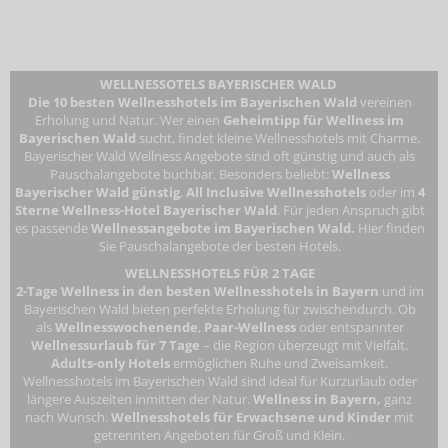
WELLNESSOTELS BAYERISCHER WALD
Die 10 besten Wellnesshotels im Bayerischen Wald
vereinen
Erholung und Natur. Wer einen
Geheimtipp für Wellness im
Bayerischen Wald
sucht, findet kleine Wellnesshotels mit Charme.
Bayerischer Wald Wellness Angebote sind oft günstig und auch als
Pauschalangebote buchbar. Besonders beliebt:
Wellness
Bayerischer Wald günstig
,
All Inclusive Wellnesshotels
oder im
4
Sterne Wellness-Hotel Bayerischer Wald
. Für jeden Anspruch gibt
es passende
Wellnessangebote im Bayerischen Wald.
Hier finden
Sie Pauschalangebote der besten Hotels.
WELLNESSHOTELS FÜR 2 TAGE
2-Tage Wellness in den besten Wellnesshotels in Bayern
und im
Bayerischen Wald bieten perfekte Erholung für zwischendurch. Ob
als
Wellnesswochenende
,
Paar-Wellness
oder entspannter
Wellnessurlaub für 7 Tage
– die Region überzeugt mit Vielfalt.
Adults-only Hotels
ermöglichen Ruhe und Zweisamkeit.
Wellnesshotels im Bayerischen Wald
sind ideal für Kurzurlaub oder
längere Auszeiten inmitten der Natur.
Wellness in Bayern,
ganz
nach Wunsch.
Wellnesshotels für Erwachsene
und Kinder
mit
getrennten Angeboten für Groß und Klein.