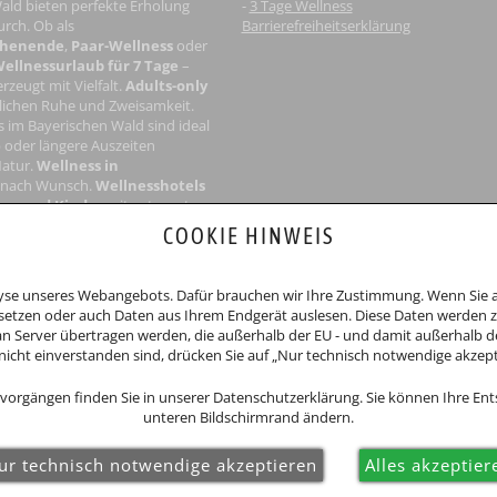
ald bieten perfekte Erholung
-
3 Tage Wellness
rch. Ob als
Barrierefreiheitserklärung
chenende
,
Paar-Wellness
oder
ellnessurlaub für 7 Tage
–
rzeugt mit Vielfalt.
Adults-only
ichen Ruhe und Zweisamkeit.
s im Bayerischen Wald
sind ideal
 oder längere Auszeiten
Natur.
Wellness in
 nach Wunsch.
Wellnesshotels
ene
und Kinder
mit getrennten
 Groß und Klein.
COOKIE HINWEIS
nicht an Streitbeilegungsverfahren vor einer Verbraucherschlichtungsstelle
alyse unseres Webangebots. Dafür brauchen wir Ihre Zustimmung. Wenn Sie au
etzen oder auch Daten aus Ihrem Endgerät auslesen. Diese Daten werden zu
 Server übertragen werden, die außerhalb der EU - und damit außerhalb d
nicht einverstanden sind, drücken Sie auf „Nur technisch notwendige akzept
vorgängen finden Sie in unserer Datenschutzerklärung. Sie können Ihre En
n Urlaub
unteren Bildschirmrand ändern.