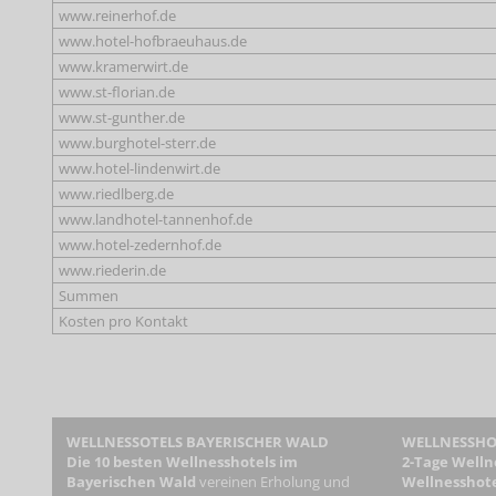
www.reinerhof.de
www.hotel-hofbraeuhaus.de
www.kramerwirt.de
www.st-florian.de
www.st-gunther.de
www.burghotel-sterr.de
www.hotel-lindenwirt.de
www.riedlberg.de
www.landhotel-tannenhof.de
www.hotel-zedernhof.de
www.riederin.de
Summen
Kosten pro Kontakt
WELLNESSOTELS BAYERISCHER WALD
WELLNESSHOT
Die 10 besten Wellnesshotels im
2-Tage Welln
Bayerischen Wald
vereinen Erholung und
Wellnesshote