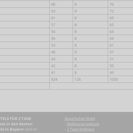
68
8
76
63
9
72
61
8
69
57
8
65
56
8
64
56
8
64
53
8
61
48
9
57
43
8
51
42
8
50
41
8
49
924
126
1050
ELS FÜR 2 TAGE
Bayerischer Wald
ess in den besten
-
Wellnessangebote
ls in Bayern
und im
-
2 Tage Wellness