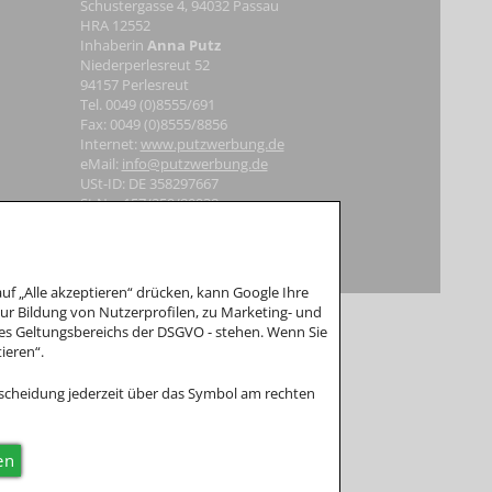
Schustergasse 4, 94032 Passau
HRA 12552
Inhaberin
Anna Putz
Niederperlesreut 52
94157 Perlesreut
Tel. 0049 (0)8555/691
Fax: 0049 (0)8555/8856
Internet:
www.putzwerbung.de
eMail:
info@putzwerbung.de
USt-ID: DE 358297667
St.Nr.: 157/259/80938
Impressum & Datenschutz
 teil.
f „Alle akzeptieren“ drücken, kann Google Ihre
r Bildung von Nutzerprofilen, zu Marketing- und
es Geltungsbereichs der DSGVO - stehen. Wenn Sie
ieren“.
tscheidung jederzeit über das Symbol am rechten