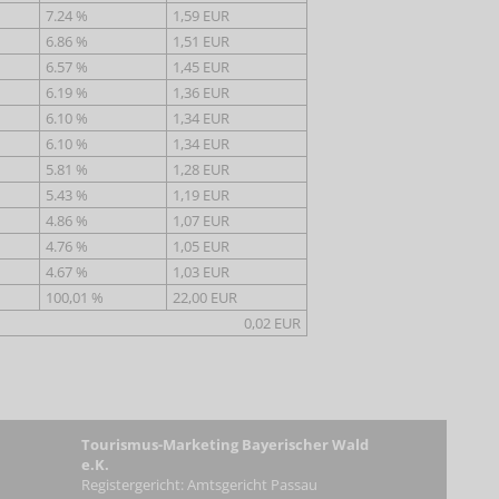
7.24 %
1,59 EUR
6.86 %
1,51 EUR
6.57 %
1,45 EUR
6.19 %
1,36 EUR
6.10 %
1,34 EUR
6.10 %
1,34 EUR
5.81 %
1,28 EUR
5.43 %
1,19 EUR
4.86 %
1,07 EUR
4.76 %
1,05 EUR
4.67 %
1,03 EUR
100,01 %
22,00 EUR
0,02 EUR
Touri
smus-Marketing Bayerischer Wald
e.K.
Registergericht: Amtsgericht Passau