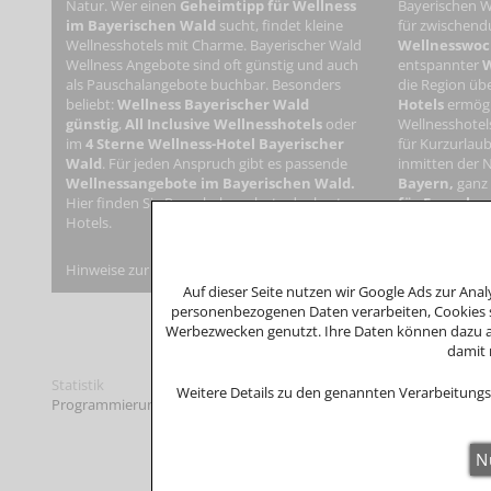
Natur. Wer einen
Geheimtipp für Wellness
Bayerischen W
im Bayerischen Wald
sucht, findet kleine
für zwischendu
Wellnesshotels mit Charme. Bayerischer Wald
Wellnesswo
Wellness Angebote sind oft günstig und auch
entspannter
W
als Pauschalangebote buchbar. Besonders
die Region übe
beliebt:
Wellness Bayerischer Wald
Hotels
ermögl
günstig
,
All Inclusive Wellnesshotels
oder
Wellnesshotel
im
4 Sterne Wellness-Hotel Bayerischer
für Kurzurlaub
Wald
. Für jeden Anspruch gibt es passende
inmitten der 
Wellnessangebote im Bayerischen Wald.
Bayern,
ganz
Hier finden Sie Pauschalangebote der besten
für Erwachs
Hotels.
Angeboten für
Hinweise zur Verbraucherstreitbeilegung: Das Unternehmen nimmt 
Auf dieser Seite nutzen wir Google Ads zur An
personenbezogenen Daten verarbeiten, Cookies s
Werbezwecken genutzt. Ihre Daten können dazu an
damit 
Statistik
Weitere Details zu den genannten Verarbeitungs
Programmierung: © Tourismus Marketing
Bayerischer Wald
, Bayer