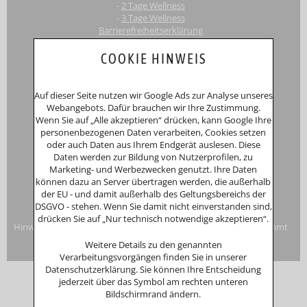
-
2 Tage Wellness
-
3 Tage Wellness
Barrierefreiheitserklärung
Touri
smus-Marketing Bayerischer Wald e.K.
COOKIE HINWEIS
Registergericht: Amtsgericht Passau
Schustergasse 4, 94032 Passau
HRA 12552
Auf dieser Seite nutzen wir Google Ads zur Analyse unseres
Inhaberin
Anna Putz
Webangebots. Dafür brauchen wir Ihre Zustimmung.
Niederperlesreut 52
Wenn Sie auf „Alle akzeptieren“ drücken, kann Google Ihre
94157 Perlesreut
personenbezogenen Daten verarbeiten, Cookies setzen
Tel. 0049 (0)8555/691
oder auch Daten aus Ihrem Endgerät auslesen. Diese
Fax: 0049 (0)8555/8856
Daten werden zur Bildung von Nutzerprofilen, zu
Internet:
www.putzwerbung.de
Marketing- und Werbezwecken genutzt. Ihre Daten
eMail:
info@putzwerbung.de
können dazu an Server übertragen werden, die außerhalb
USt-ID: DE 358297667
der EU - und damit außerhalb des Geltungsbereichs der
St.Nr.: 157/259/80938
DSGVO - stehen. Wenn Sie damit nicht einverstanden sind,
Impressum & Datenschutz
drücken Sie auf „Nur technisch notwendige akzeptieren“.
Hinweise zur Verbraucherstreitbeilegung: Das Unternehmen nimmt
nicht an Streitbeilegungsverfahren vor einer
Weitere Details zu den genannten
Verbraucherschlichtungsstelle teil.
Verarbeitungsvorgängen finden Sie in unserer
Datenschutzerklärung. Sie können Ihre Entscheidung
jederzeit über das Symbol am rechten unteren
Bildschirmrand ändern.