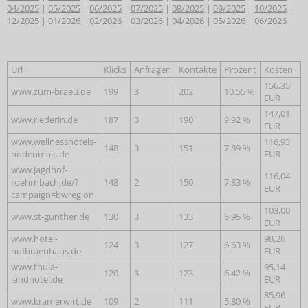
04/2025
|
05/2025
|
06/2025
|
07/2025
|
08/2025
|
09/2025
|
10/2025
|
12/2025
|
01/2026
|
02/2026
|
03/2026
|
04/2026
|
05/2026
|
06/2026
|
Url
Klicks
Anfragen
Kontakte
Prozent
Kosten
156,35
www.zum-braeu.de
199
3
202
10.55 %
EUR
147,01
www.riederin.de
187
3
190
9.92 %
EUR
www.wellnesshotels-
116,93
148
3
151
7.89 %
bodenmais.de
EUR
www.jagdhof-
116,04
roehrnbach.de/?
148
2
150
7.83 %
EUR
campaign=bwregion
103,00
www.st-gunther.de
130
3
133
6.95 %
EUR
www.hotel-
98,26
124
3
127
6.63 %
hofbraeuhaus.de
EUR
www.thula-
95,14
120
3
123
6.42 %
landhotel.de
EUR
85,96
www.kramerwirt.de
109
2
111
5.80 %
EUR