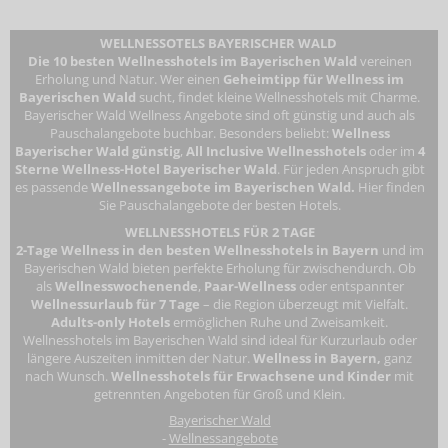
WELLNESSOTELS BAYERISCHER WALD
Die 10 besten Wellnesshotels im Bayerischen Wald
vereinen
Erholung und Natur. Wer einen
Geheimtipp für Wellness im
Bayerischen Wald
sucht, findet kleine Wellnesshotels mit Charme.
Bayerischer Wald Wellness Angebote sind oft günstig und auch als
Pauschalangebote buchbar. Besonders beliebt:
Wellness
Bayerischer Wald günstig
,
All Inclusive Wellnesshotels
oder im
4
Sterne Wellness-Hotel Bayerischer Wald
. Für jeden Anspruch gibt
es passende
Wellnessangebote im Bayerischen Wald.
Hier finden
Sie Pauschalangebote der besten Hotels.
WELLNESSHOTELS FÜR 2 TAGE
2-Tage Wellness in den besten Wellnesshotels in Bayern
und im
Bayerischen Wald bieten perfekte Erholung für zwischendurch. Ob
als
Wellnesswochenende
,
Paar-Wellness
oder entspannter
Wellnessurlaub für 7 Tage
– die Region überzeugt mit Vielfalt.
Adults-only Hotels
ermöglichen Ruhe und Zweisamkeit.
Wellnesshotels im Bayerischen Wald
sind ideal für Kurzurlaub oder
längere Auszeiten inmitten der Natur.
Wellness in Bayern,
ganz
nach Wunsch.
Wellnesshotels für Erwachsene
und Kinder
mit
getrennten Angeboten für Groß und Klein.
Bayerischer Wald
-
Wellnessangebote