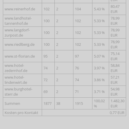
80,47
www.reinerhof.de
102
2
104
5.43 %
EUR
www.landhotel-
78,99
100
2
102
5.33 %
tannenhof.de
EUR
www.langdorf-
78,99
100
2
102
5.33 %
zurpost.de
EUR
78,99
www.riedlberg.de
100
2
102
5.33 %
EUR
75,14
www.st-florian.de
95
2
97
5.07 %
EUR
www.hotel-
58,84
74
2
76
3.97 %
zedernhof.de
EUR
www.hotel-
57,21
72
2
74
3.86 %
lindenwirt.de
EUR
www.burghotel-
54,98
69
2
71
3.71 %
sterr.de
EUR
100,02
1.482,30
Summen
1877
38
1915
%
EUR
Kosten pro Kontakt
0,77 EUR