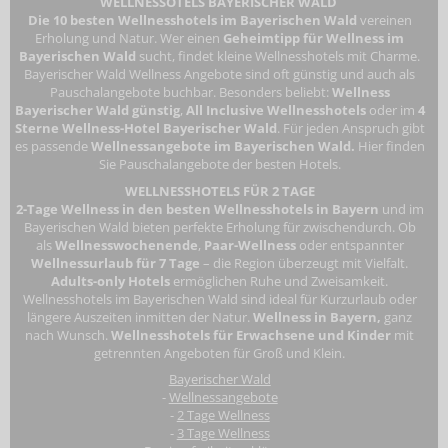
WELLNESSOTELS BAYERISCHER WALD
Die 10 besten Wellnesshotels im Bayerischen Wald
vereinen
Erholung und Natur. Wer einen
Geheimtipp für Wellness im
Bayerischen Wald
sucht, findet kleine Wellnesshotels mit Charme.
Bayerischer Wald Wellness Angebote sind oft günstig und auch als
Pauschalangebote buchbar. Besonders beliebt:
Wellness
Bayerischer Wald günstig
,
All Inclusive Wellnesshotels
oder im
4
Sterne Wellness-Hotel Bayerischer Wald
. Für jeden Anspruch gibt
es passende
Wellnessangebote im Bayerischen Wald.
Hier finden
Sie Pauschalangebote der besten Hotels.
WELLNESSHOTELS FÜR 2 TAGE
2-Tage Wellness in den besten Wellnesshotels in Bayern
und im
Bayerischen Wald bieten perfekte Erholung für zwischendurch. Ob
als
Wellnesswochenende
,
Paar-Wellness
oder entspannter
Wellnessurlaub für 7 Tage
– die Region überzeugt mit Vielfalt.
Adults-only Hotels
ermöglichen Ruhe und Zweisamkeit.
Wellnesshotels im Bayerischen Wald
sind ideal für Kurzurlaub oder
längere Auszeiten inmitten der Natur.
Wellness in Bayern,
ganz
nach Wunsch.
Wellnesshotels für Erwachsene
und Kinder
mit
getrennten Angeboten für Groß und Klein.
Bayerischer Wald
-
Wellnessangebote
-
2 Tage Wellness
-
3 Tage Wellness