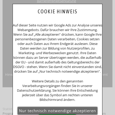
Barrierefreiheitserklärung
Touri
smus-Marketing Bayerischer Wald e.K.
COOKIE HINWEIS
Registergericht: Amtsgericht Passau
Schustergasse 4, 94032 Passau
HRA 12552
Auf dieser Seite nutzen wir Google Ads zur Analyse unseres
Inhaberin
Anna Putz
Webangebots. Dafür brauchen wir Ihre Zustimmung.
Niederperlesreut 52
Wenn Sie auf „Alle akzeptieren“ drücken, kann Google Ihre
94157 Perlesreut
personenbezogenen Daten verarbeiten, Cookies setzen
Tel. 0049 (0)8555/691
oder auch Daten aus Ihrem Endgerät auslesen. Diese
Fax: 0049 (0)8555/8856
Daten werden zur Bildung von Nutzerprofilen, zu
Internet:
www.putzwerbung.de
Marketing- und Werbezwecken genutzt. Ihre Daten
eMail:
info@putzwerbung.de
können dazu an Server übertragen werden, die außerhalb
USt-ID: DE 358297667
der EU - und damit außerhalb des Geltungsbereichs der
St.Nr.: 157/259/80938
DSGVO - stehen. Wenn Sie damit nicht einverstanden sind,
Impressum & Datenschutz
drücken Sie auf „Nur technisch notwendige akzeptieren“.
Hinweise zur Verbraucherstreitbeilegung: Das Unternehmen nimmt
nicht an Streitbeilegungsverfahren vor einer
Weitere Details zu den genannten
Verbraucherschlichtungsstelle teil.
Verarbeitungsvorgängen finden Sie in unserer
Datenschutzerklärung. Sie können Ihre Entscheidung
jederzeit über das Symbol am rechten unteren
Bildschirmrand ändern.
Statistik
Programmierung: © Tourismus Marketing
Bayerischer Wald
, Bayern