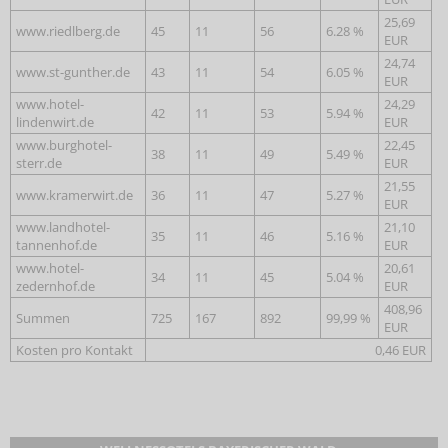
25,69
www.riedlberg.de
45
11
56
6.28 %
EUR
24,74
www.st-gunther.de
43
11
54
6.05 %
EUR
www.hotel-
24,29
42
11
53
5.94 %
lindenwirt.de
EUR
www.burghotel-
22,45
38
11
49
5.49 %
sterr.de
EUR
21,55
www.kramerwirt.de
36
11
47
5.27 %
EUR
www.landhotel-
21,10
35
11
46
5.16 %
tannenhof.de
EUR
www.hotel-
20,61
34
11
45
5.04 %
zedernhof.de
EUR
408,96
Summen
725
167
892
99,99 %
EUR
Kosten pro Kontakt
0,46 EUR