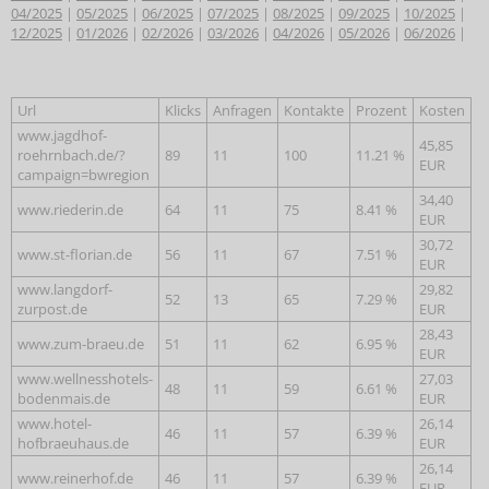
04/2025
|
05/2025
|
06/2025
|
07/2025
|
08/2025
|
09/2025
|
10/2025
|
12/2025
|
01/2026
|
02/2026
|
03/2026
|
04/2026
|
05/2026
|
06/2026
|
Url
Klicks
Anfragen
Kontakte
Prozent
Kosten
www.jagdhof-
45,85
roehrnbach.de/?
89
11
100
11.21 %
EUR
campaign=bwregion
34,40
www.riederin.de
64
11
75
8.41 %
EUR
30,72
www.st-florian.de
56
11
67
7.51 %
EUR
www.langdorf-
29,82
52
13
65
7.29 %
zurpost.de
EUR
28,43
www.zum-braeu.de
51
11
62
6.95 %
EUR
www.wellnesshotels-
27,03
48
11
59
6.61 %
bodenmais.de
EUR
www.hotel-
26,14
46
11
57
6.39 %
hofbraeuhaus.de
EUR
26,14
www.reinerhof.de
46
11
57
6.39 %
EUR