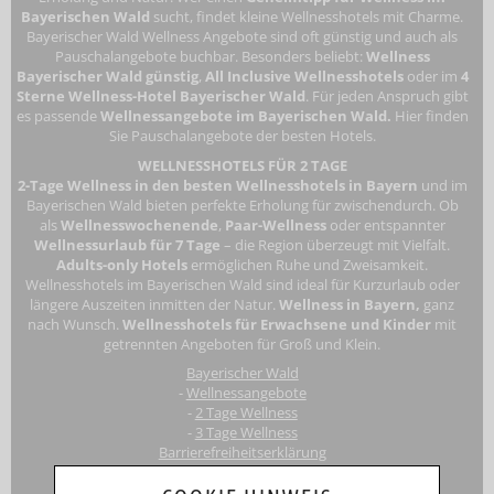
Bayerischen Wald
sucht, findet kleine Wellnesshotels mit Charme.
Bayerischer Wald Wellness Angebote sind oft günstig und auch als
Pauschalangebote buchbar. Besonders beliebt:
Wellness
Bayerischer Wald günstig
,
All Inclusive Wellnesshotels
oder im
4
Sterne Wellness-Hotel Bayerischer Wald
. Für jeden Anspruch gibt
es passende
Wellnessangebote im Bayerischen Wald.
Hier finden
Sie Pauschalangebote der besten Hotels.
WELLNESSHOTELS FÜR 2 TAGE
2-Tage Wellness in den besten Wellnesshotels in Bayern
und im
Bayerischen Wald bieten perfekte Erholung für zwischendurch. Ob
als
Wellnesswochenende
,
Paar-Wellness
oder entspannter
Wellnessurlaub für 7 Tage
– die Region überzeugt mit Vielfalt.
Adults-only Hotels
ermöglichen Ruhe und Zweisamkeit.
Wellnesshotels im Bayerischen Wald
sind ideal für Kurzurlaub oder
längere Auszeiten inmitten der Natur.
Wellness in Bayern,
ganz
nach Wunsch.
Wellnesshotels für Erwachsene
und Kinder
mit
getrennten Angeboten für Groß und Klein.
Bayerischer Wald
-
Wellnessangebote
-
2 Tage Wellness
-
3 Tage Wellness
Barrierefreiheitserklärung
Touri
smus-Marketing Bayerischer Wald e.K.