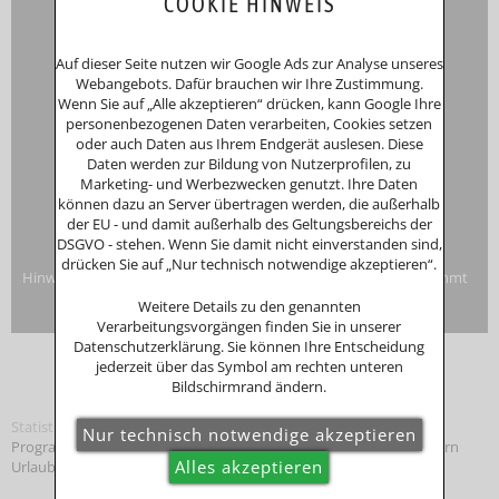
COOKIE HINWEIS
Registergericht: Amtsgericht Passau
Schustergasse 4, 94032 Passau
HRA 12552
Auf dieser Seite nutzen wir Google Ads zur Analyse unseres
Inhaberin
Anna Putz
Webangebots. Dafür brauchen wir Ihre Zustimmung.
Niederperlesreut 52
Wenn Sie auf „Alle akzeptieren“ drücken, kann Google Ihre
94157 Perlesreut
personenbezogenen Daten verarbeiten, Cookies setzen
Tel. 0049 (0)8555/691
oder auch Daten aus Ihrem Endgerät auslesen. Diese
Fax: 0049 (0)8555/8856
Daten werden zur Bildung von Nutzerprofilen, zu
Internet:
www.putzwerbung.de
Marketing- und Werbezwecken genutzt. Ihre Daten
eMail:
info@putzwerbung.de
können dazu an Server übertragen werden, die außerhalb
USt-ID: DE 358297667
der EU - und damit außerhalb des Geltungsbereichs der
St.Nr.: 157/259/80938
DSGVO - stehen. Wenn Sie damit nicht einverstanden sind,
Impressum & Datenschutz
drücken Sie auf „Nur technisch notwendige akzeptieren“.
Hinweise zur Verbraucherstreitbeilegung: Das Unternehmen nimmt
nicht an Streitbeilegungsverfahren vor einer
Weitere Details zu den genannten
Verbraucherschlichtungsstelle teil.
Verarbeitungsvorgängen finden Sie in unserer
Datenschutzerklärung. Sie können Ihre Entscheidung
jederzeit über das Symbol am rechten unteren
Bildschirmrand ändern.
Statistik
Programmierung: © Tourismus Marketing
Bayerischer Wald
, Bayern
Urlaub