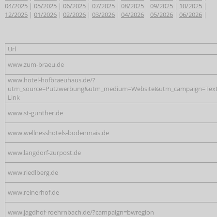
04/2025
|
05/2025
|
06/2025
|
07/2025
|
08/2025
|
09/2025
|
10/2025
|
12/2025
|
01/2026
|
02/2026
|
03/2026
|
04/2026
|
05/2026
|
06/2026
|
Url
www.zum-braeu.de
www.hotel-hofbraeuhaus.de/?
utm_source=Putzwerbung&utm_medium=Website&utm_campaign=Text
Link
www.st-gunther.de
www.wellnesshotels-bodenmais.de
www.langdorf-zurpost.de
www.riedlberg.de
www.reinerhof.de
www.jagdhof-roehrnbach.de/?campaign=bwregion