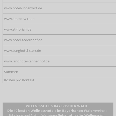
www.hotel-lindenwirt.de
www.kramerwirt.de
www.st-florian.de
www.hotel-zedernhof.de
www.burghotel-sterr.de
www.landhotel-tannenhof.de
Summen
Kosten pro Kontakt
WELLNESSOTELS BAYERISCHER WALD
Die 10 besten Wellnesshotels im Bayerischen Wald
vereinen
Erholung und Natur. Wer einen
Geheimtipp für Wellness im