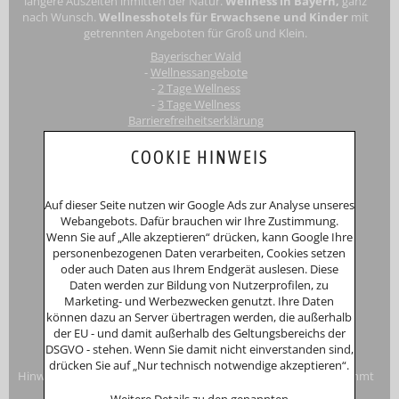
längere Auszeiten inmitten der Natur.
Wellness in Bayern,
ganz
nach Wunsch.
Wellnesshotels für Erwachsene
und Kinder
mit
getrennten Angeboten für Groß und Klein.
Bayerischer Wald
-
Wellnessangebote
-
2 Tage Wellness
-
3 Tage Wellness
Barrierefreiheitserklärung
Touri
smus-Marketing Bayerischer Wald e.K.
COOKIE HINWEIS
Registergericht: Amtsgericht Passau
Schustergasse 4, 94032 Passau
HRA 12552
Auf dieser Seite nutzen wir Google Ads zur Analyse unseres
Inhaberin
Anna Putz
Webangebots. Dafür brauchen wir Ihre Zustimmung.
Niederperlesreut 52
Wenn Sie auf „Alle akzeptieren“ drücken, kann Google Ihre
94157 Perlesreut
personenbezogenen Daten verarbeiten, Cookies setzen
Tel. 0049 (0)8555/691
oder auch Daten aus Ihrem Endgerät auslesen. Diese
Fax: 0049 (0)8555/8856
Daten werden zur Bildung von Nutzerprofilen, zu
Internet:
www.putzwerbung.de
Marketing- und Werbezwecken genutzt. Ihre Daten
eMail:
info@putzwerbung.de
können dazu an Server übertragen werden, die außerhalb
USt-ID: DE 358297667
der EU - und damit außerhalb des Geltungsbereichs der
St.Nr.: 157/259/80938
DSGVO - stehen. Wenn Sie damit nicht einverstanden sind,
Impressum & Datenschutz
drücken Sie auf „Nur technisch notwendige akzeptieren“.
Hinweise zur Verbraucherstreitbeilegung: Das Unternehmen nimmt
nicht an Streitbeilegungsverfahren vor einer