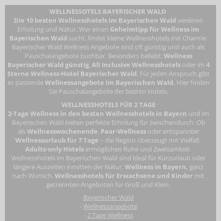
WELLNESSOTELS BAYERISCHER WALD
Die 10 besten Wellnesshotels im Bayerischen Wald
vereinen
Erholung und Natur. Wer einen
Geheimtipp für Wellness im
Bayerischen Wald
sucht, findet kleine Wellnesshotels mit Charme.
Bayerischer Wald Wellness Angebote sind oft günstig und auch als
Pauschalangebote buchbar. Besonders beliebt:
Wellness
Bayerischer Wald günstig
,
All Inclusive Wellnesshotels
oder im
4
Sterne Wellness-Hotel Bayerischer Wald
. Für jeden Anspruch gibt
es passende
Wellnessangebote im Bayerischen Wald.
Hier finden
Sie Pauschalangebote der besten Hotels.
WELLNESSHOTELS FÜR 2 TAGE
2-Tage Wellness in den besten Wellnesshotels in Bayern
und im
Bayerischen Wald bieten perfekte Erholung für zwischendurch. Ob
als
Wellnesswochenende
,
Paar-Wellness
oder entspannter
Wellnessurlaub für 7 Tage
– die Region überzeugt mit Vielfalt.
Adults-only Hotels
ermöglichen Ruhe und Zweisamkeit.
Wellnesshotels im Bayerischen Wald
sind ideal für Kurzurlaub oder
längere Auszeiten inmitten der Natur.
Wellness in Bayern,
ganz
nach Wunsch.
Wellnesshotels für Erwachsene
und Kinder
mit
getrennten Angeboten für Groß und Klein.
Bayerischer Wald
-
Wellnessangebote
-
2 Tage Wellness