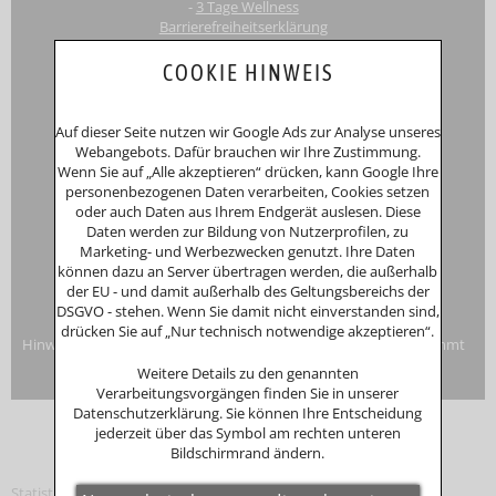
-
3 Tage Wellness
Barrierefreiheitserklärung
Touri
smus-Marketing Bayerischer Wald e.K.
COOKIE HINWEIS
Registergericht: Amtsgericht Passau
Schustergasse 4, 94032 Passau
HRA 12552
Auf dieser Seite nutzen wir Google Ads zur Analyse unseres
Inhaberin
Anna Putz
Webangebots. Dafür brauchen wir Ihre Zustimmung.
Niederperlesreut 52
Wenn Sie auf „Alle akzeptieren“ drücken, kann Google Ihre
94157 Perlesreut
personenbezogenen Daten verarbeiten, Cookies setzen
Tel. 0049 (0)8555/691
oder auch Daten aus Ihrem Endgerät auslesen. Diese
Fax: 0049 (0)8555/8856
Daten werden zur Bildung von Nutzerprofilen, zu
Internet:
www.putzwerbung.de
Marketing- und Werbezwecken genutzt. Ihre Daten
eMail:
info@putzwerbung.de
können dazu an Server übertragen werden, die außerhalb
USt-ID: DE 358297667
der EU - und damit außerhalb des Geltungsbereichs der
St.Nr.: 157/259/80938
DSGVO - stehen. Wenn Sie damit nicht einverstanden sind,
Impressum & Datenschutz
drücken Sie auf „Nur technisch notwendige akzeptieren“.
Hinweise zur Verbraucherstreitbeilegung: Das Unternehmen nimmt
nicht an Streitbeilegungsverfahren vor einer
Weitere Details zu den genannten
Verbraucherschlichtungsstelle teil.
Verarbeitungsvorgängen finden Sie in unserer
Datenschutzerklärung. Sie können Ihre Entscheidung
jederzeit über das Symbol am rechten unteren
Bildschirmrand ändern.
Statistik